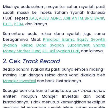
Misalnya pada saham, mayoritas saham syariah pasti
sudah masuk ke Indeks Saham Syariah Indonesia
(ISSI), seperti
AALI
,
ACES
,
ADRO
,
ASII
,
ANTM
,
BRIS
,
BANK
,
EXCL
,
PTBA
, dan lainnya.
Sementara pada reksa dana syariah juga sama
beragamnya. Misal:
Principal Islamic Equity Growth
Syariah
,
Reksa Dana Syariah Sucorinvest Sharia
Money Market Fund
,
RD Haji Syariah I Hajj
, dan lainnya.
2. Cek
Track Record
Setiap saham syariah itu pasti punya emiten masing-
masing. Pun dengan reksa dana yang dikelola oleh
Manajer Investasi
dan bank kustodiannya.
Sebagai pemula, kamu harus tetap cek
track record
emiten maupun Manajer Investasi dan bank
kustodiannya. Tidak menutup kemungkinan sekalipun
investasi ini berprinsip syariah Islam, tetapi mungkin