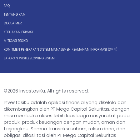
FAQ
TENTANG KAMI
DISCLAIMER
KEBIJAKAN PRIVASI
MITIGASI RESIKO
KOMITMEN PENERAPAN SISTEM MANAJEMEN KEAMANAN INFORMASI (SMKI)
LAPORAN WISTLEBLOWING SISTEM
©2026 InvestasiKu. All rights reserved.
InvestasiKu adalah aplikasi finansial yang dikelola dan
dikembangkan oleh PT Mega Capital Sekuritas, dengan
misi membuka akses lebih luas bagi masyarakat pada
produk-produk keuangan dengan mudah, aman dan
terjangkau. Semua transaksi saham, reksa dana, dan
obligasi difasilitasi oleh PT Mega Capital Sekuritas