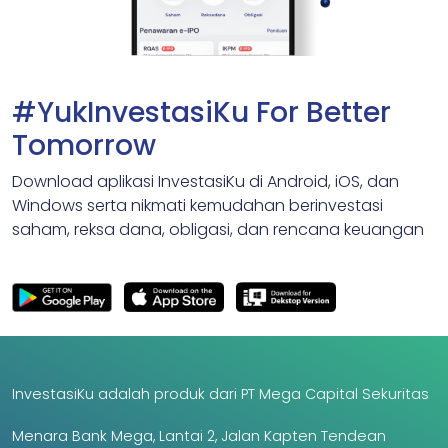
#YukInvestasiKu For Better
Tomorrow
Download aplikasi InvestasiKu di Android, iOS, dan
Windows serta nikmati kemudahan berinvestasi
saham, reksa dana, obligasi, dan rencana keuangan
InvestasiKu adalah produk dari PT Mega Capital Sekuritas
Menara Bank Mega, Lantai 2, Jalan Kapten Tendean