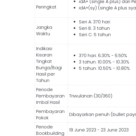
idA+ (single A plus) dari P
Peringkat
idA+(sy) (single A plus sya
Seri A: 370 hari
Jangka
Seri B: 3 tahun
Waktu
Seri C: 5 tahun
Indikasi
Kisaran
370 hari: 6.30% - 6.50%
Tingkat
3 tahun: 10.00% - 10.30%
Bunga/Bagi
5 tahun: 10.50% - 10.80%
Hasil per
Tahun
Periode
Pembayaran
Triwulanan (30/360)
Imbal Hasil
Pembayaran
Dibayarkan penuh (bullet pay
Pokok
Periode
19 June 2023 - 23 June 2023
Bookbuilding