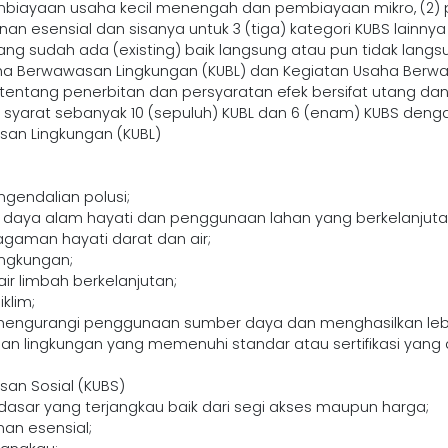
biayaan usaha kecil menengah dan pembiayaan mikro, (2)
anan esensial dan sisanya untuk 3 (tiga) kategori KUBS lain
ng sudah ada (existing) baik langsung atau pun tidak lang
ha Berwawasan Lingkungan (KUBL) dan Kegiatan Usaha Berwa
 tentang penerbitan dan persyaratan efek bersifat utang dan
arat sebanyak 10 (sepuluh) KUBL dan 6 (enam) KUBS denga
an Lingkungan (KUBL)
endalian polusi;
daya alam hayati dan penggunaan lahan yang berkelanjuta
agaman hayati darat dan air;
ingkungan;
ir limbah berkelanjutan;
klim;
engurangi penggunaan sumber daya dan menghasilkan lebih 
lingkungan yang memenuhi standar atau sertifikasi yang dia
an Sosial (KUBS)
r dasar yang terjangkau baik dari segi akses maupun harga;
an esensial;