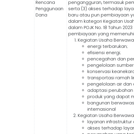
Rencana
pengangguran, termasuk pem
Penggunaan
serta (3) akses terhadap lay
Dana
baru atau pun pembiayaan ya
dalam kategori Kegiatan Usa
dalam POJK No. 18 Tahun 2023
pembiayaan yang memenuhi sy
Kegiatan Usaha Berwawas
energi terbarukan;
efisiensi energi;
pencegahan dan peng
pengelolaan sumber 
konservasi keanekar
transportasi ramah l
pengelolaan air dan a
adaptasi perubahan i
produk yang dapat m
bangunan berwawasan 
internasional
Kegiatan Usaha Berwawas
layanan infrastruktu
akses terhadap layan