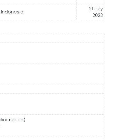
10 July
k Indonesia
2023
liar rupiah)
)