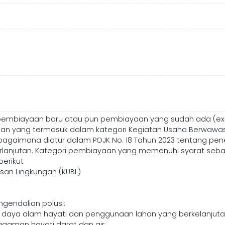
pembiayaan baru atau pun pembiayaan yang sudah ada (exist
tan yang termasuk dalam kategori Kegiatan Usaha Berwawas
agaimana diatur dalam POJK No. 18 Tahun 2023 tentang pene
rlanjutan. Kategori pembiayaan yang memenuhi syarat seban
erikut
an Lingkungan (KUBL)
endalian polusi;
daya alam hayati dan penggunaan lahan yang berkelanjuta
agaman hayati darat dan air;