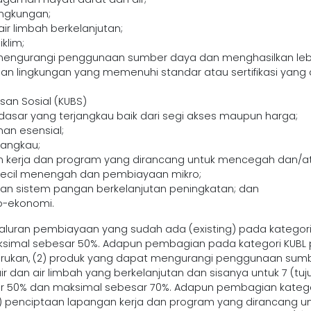
ingkungan;
ir limbah berkelanjutan;
klim;
engurangi penggunaan sumber daya dan menghasilkan lebih 
lingkungan yang memenuhi standar atau sertifikasi yang dia
an Sosial (KUBS)
r dasar yang terjangkau baik dari segi akses maupun harga;
an esensial;
jangkau;
n kerja dan program yang dirancang untuk mencegah dan/
ecil menengah dan pembiayaan mikro;
n sistem pangan berkelanjutan peningkatan; dan
-ekonomi.
uran pembiayaan yang sudah ada (existing) pada kategori KU
simal sebesar 50%. Adapun pembagian pada kategori KUBL p
barukan, (2) produk yang dapat mengurangi penggunaan sumb
ir dan air limbah yang berkelanjutan dan sisanya untuk 7 (tuj
ar 50% dan maksimal sebesar 70%. Adapun pembagian kategor
1) penciptaan lapangan kerja dan program yang dirancang