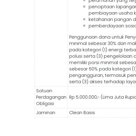
perumahan yang ter
penciptaan lapanga
pembiayaan usaha k
ketahanan pangan da
pemberdayaan sosio
Penggunaan dana untuk Penyal
minimal sebesar 30% dan mak
pada kategori (1) energi ter
polusi serta (3) pengelolaan a
memiliki porsi minimal sebes
sebesar 50% pada kategori (
pengangguran, termasuk pem
serta (3) akses terhadap laya
Satuan
Perdagangan
Rp 5.000.000,- (Lima Juta Rup
Obligasi
Jaminan
Clean Basis