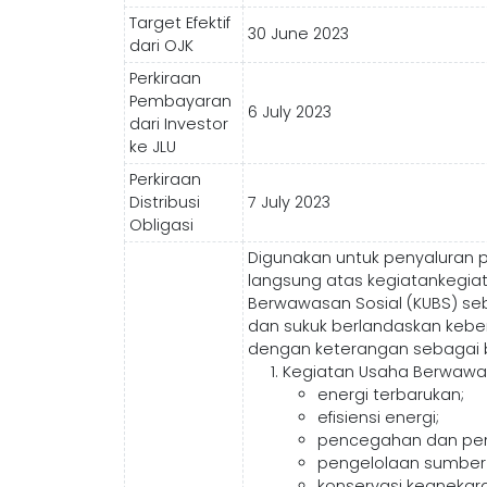
Target Efektif
30 June 2023
dari OJK
Perkiraan
Pembayaran
6 July 2023
dari Investor
ke JLU
Perkiraan
Distribusi
7 July 2023
Obligasi
Digunakan untuk penyaluran 
langsung atas kegiatankegia
Berwawasan Sosial (KUBS) seb
dan sukuk berlandaskan kebe
dengan keterangan sebagai b
Kegiatan Usaha Berwawas
energi terbarukan;
efisiensi energi;
pencegahan dan peng
pengelolaan sumber 
konservasi keanekar