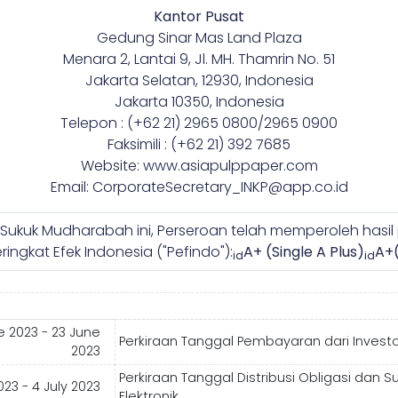
Kantor Pusat
Gedung Sinar Mas Land Plaza
Menara 2, Lantai 9, Jl. MH. Thamrin No. 51
Jakarta Selatan, 12930, Indonesia
Jakarta 10350, Indonesia
Telepon : (+62 21) 2965 0800/2965 0900
Faksimili : (+62 21) 392 7685
Website: www.asiapulppaper.com
Email: CorporateSecretary_INKP@app.co.id
Sukuk Mudharabah ini, Perseroan telah memperoleh hasil
ngkat Efek Indonesia ("Pefindo"):
A+ (Single A Plus)
A+(
id
id
e 2023 - 23 June
Perkiraan Tanggal Pembayaran dari Invest
2023
Perkiraan Tanggal Distribusi Obligasi dan
023 - 4 July 2023
Elektronik