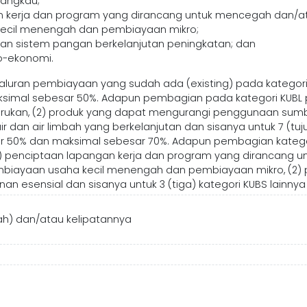
jangkau;
n kerja dan program yang dirancang untuk mencegah dan/
ecil menengah dan pembiayaan mikro;
n sistem pangan berkelanjutan peningkatan; dan
-ekonomi.
uran pembiayaan yang sudah ada (existing) pada kategori KU
simal sebesar 50%. Adapun pembagian pada kategori KUBL p
barukan, (2) produk yang dapat mengurangi penggunaan sumb
ir dan air limbah yang berkelanjutan dan sisanya untuk 7 (tuj
ar 50% dan maksimal sebesar 70%. Adapun pembagian kategor
1) penciptaan lapangan kerja dan program yang dirancang
biayaan usaha kecil menengah dan pembiayaan mikro, (2)
nan esensial dan sisanya untuk 3 (tiga) kategori KUBS lainnya
iah) dan/atau kelipatannya