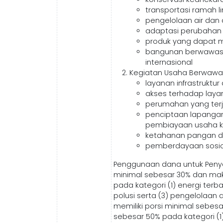
transportasi ramah l
pengelolaan air dan a
adaptasi perubahan i
produk yang dapat m
bangunan berwawasan 
internasional
Kegiatan Usaha Berwawas
layanan infrastruktu
akses terhadap layan
perumahan yang ter
penciptaan lapanga
pembiayaan usaha k
ketahanan pangan da
pemberdayaan sosio
Penggunaan dana untuk Penyal
minimal sebesar 30% dan mak
pada kategori (1) energi ter
polusi serta (3) pengelolaan a
memiliki porsi minimal sebes
sebesar 50% pada kategori (