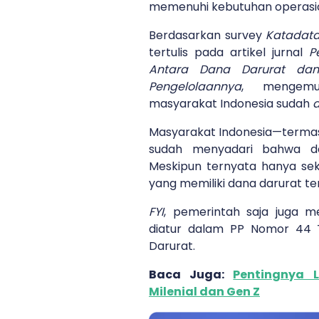
memenuhi kebutuhan operasio
Berdasarkan survey
Katadata
tertulis pada artikel jurnal
P
Antara Dana Darurat dan
Pengelolaannya
, mengem
masyarakat Indonesia sudah
Masyarakat Indonesia
—termas
sudah menyadari bahwa da
Meskipun ternyata hanya sek
yang memiliki dana darurat te
FYI
, pemerintah saja juga m
diatur dalam PP Nomor 44 
Darurat.
Baca Juga:
Pentingnya 
Milenial dan Gen Z