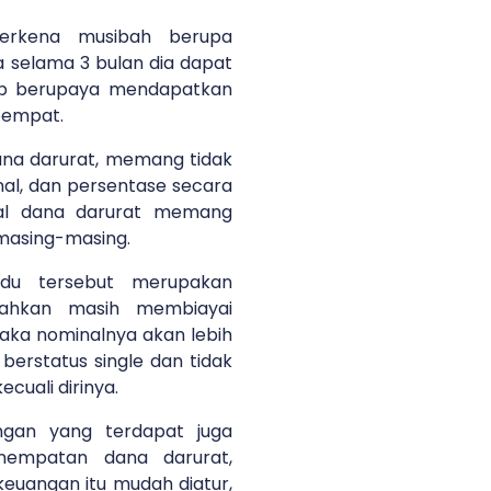
terkena musibah berupa
 selama 3 bulan dia dapat
ap berupaya mendapatkan
keempat.
na darurat, memang tidak
al, dan persentase secara
inal dana darurat memang
masing-masing.
ividu tersebut merupakan
ahkan masih membiayai
maka nominalnya akan lebih
erstatus single dan tidak
cuali dirinya.
angan yang terdapat juga
empatan dana darurat,
 keuangan itu mudah diatur,