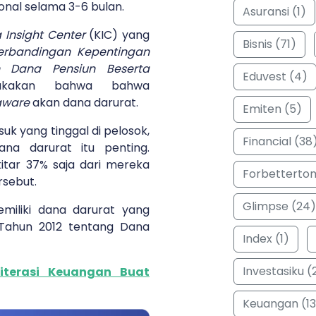
nal selama 3-6 bulan.
Asuransi (1)
 Insight Center
(KIC) yang
Bisnis (71)
erbandingan Kepentingan
 Dana Pensiun Beserta
Eduvest (4)
ukakan bahwa bahwa
aware
akan dana darurat.
Emiten (5)
uk yang tinggal di
pelosok,
Financial (38
na darurat itu penting.
itar 37% saja dari mereka
Forbetterto
rsebut.
Glimpse (24)
emiliki dana darurat yang
Tahun 2012 tentang Dana
Index (1)
Investasiku (
Literasi Keuangan Buat
Keuangan (13