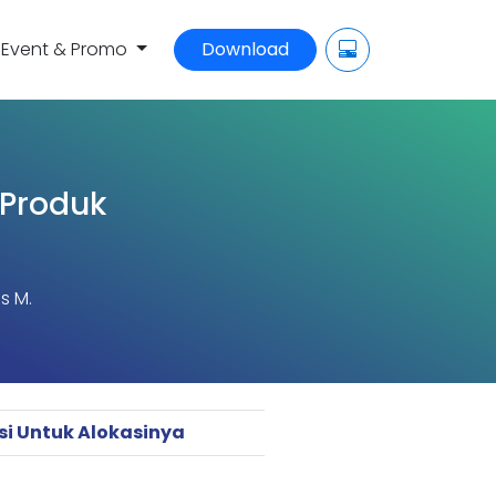
Event & Promo
Download
 Produk
s M.
si Untuk Alokasinya