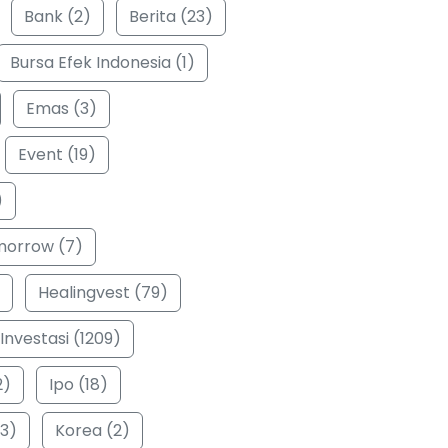
Bank (2)
Berita (23)
Bursa Efek Indonesia (1)
Emas (3)
Event (19)
)
morrow (7)
Healingvest (79)
Investasi (1209)
2)
Ipo (18)
3)
Korea (2)