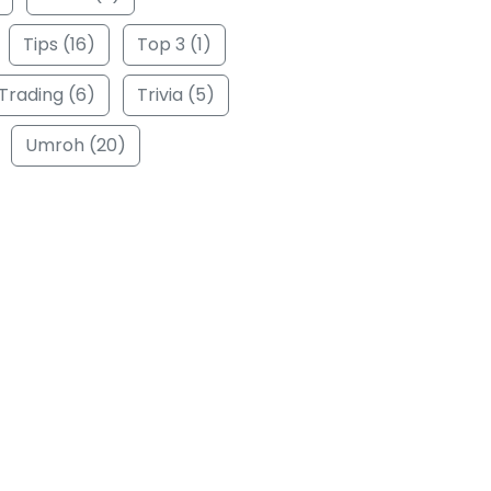
Tips (16)
Top 3 (1)
Trading (6)
Trivia (5)
Umroh (20)