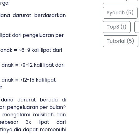
rga.
Syariah (5)
dana darurat berdasarkan
Top3 (1)
 lipat dari pengeluaran per
Tutorial (5)
nak = >6-9 kali lipat dari
nak = >9-12 kali lipat dari
nak = >12-15 kali lipat
n
dana darurat berada di
dari pengeluaran per bulan?
ut mengalami musibah dan
sebesar 3x lipat dari
rtinya dia dapat memenuhi