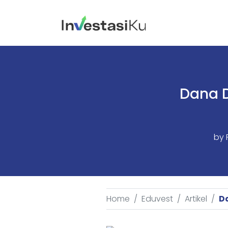
Dana D
by
Home
Eduvest
Artikel
D