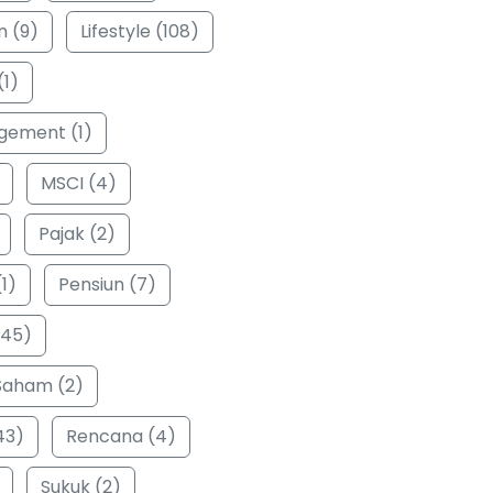
n (9)
Lifestyle (108)
(1)
ement (1)
MSCI (4)
Pajak (2)
1)
Pensiun (7)
(45)
Saham (2)
43)
Rencana (4)
Sukuk (2)