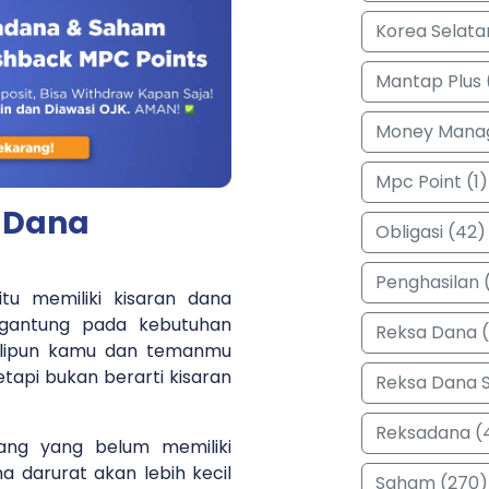
Korea Selata
Mantap Plus 
Money Manag
Mpc Point (1)
 Dana
Obligasi (42)
Penghasilan (
itu memiliki kisaran dana
rgantung pada kebutuhan
Reksa Dana 
kalipun kamu dan temanmu
etapi bukan berarti kisaran
Reksa Dana 
Reksadana (
ang yang belum memiliki
 darurat akan lebih kecil
Saham (270)