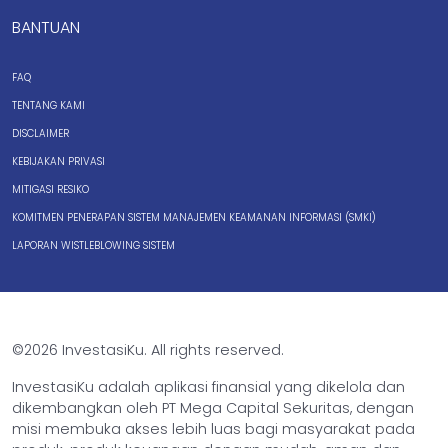
BANTUAN
FAQ
TENTANG KAMI
DISCLAIMER
KEBIJAKAN PRIVASI
MITIGASI RESIKO
KOMITMEN PENERAPAN SISTEM MANAJEMEN KEAMANAN INFORMASI (SMKI)
LAPORAN WISTLEBLOWING SISTEM
©2026 InvestasiKu. All rights reserved.
InvestasiKu adalah aplikasi finansial yang dikelola dan
dikembangkan oleh PT Mega Capital Sekuritas, dengan
misi membuka akses lebih luas bagi masyarakat pada