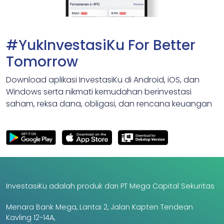
#YukInvestasiKu For Better
Tomorrow
Download aplikasi InvestasiKu di Android, iOS, dan
Windows serta nikmati kemudahan berinvestasi
saham, reksa dana, obligasi, dan rencana keuangan
InvestasiKu adalah produk dari PT Mega Capital Sekuritas
Menara Bank Mega, Lantai 2, Jalan Kapten Tendean
Kavling 12-14A,