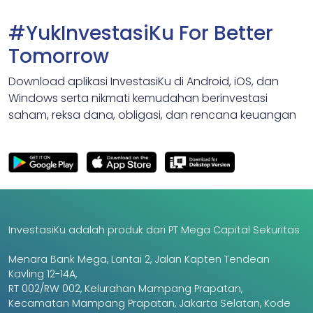
#YukInvestasiKu For Better
Tomorrow
Download aplikasi InvestasiKu di Android, iOS, dan
Windows serta nikmati kemudahan berinvestasi
saham, reksa dana, obligasi, dan rencana keuangan
InvestasiKu adalah produk dari PT Mega Capital Sekuritas
Menara Bank Mega, Lantai 2, Jalan Kapten Tendean
Kavling 12-14A,
RT 002/RW 002, Kelurahan Mampang Prapatan,
Kecamatan Mampang Prapatan, Jakarta Selatan, Kode