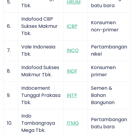
5.
HRUM
Tbk.
batu bara
Indofood CBP
Konsumen
6.
Sukses Makmur
ICBP
non-primer
Tbk.
Vale Indonesia
Pertambangan
7.
INCO
Tbk.
nikel
Indofood Sukses
Konsumen
8.
INDF
Makmur Tbk.
primer
Indocement
Semen &
9.
Tunggal Prakasa
INTP
Bahan
Tbk.
Bangunan
Indo
Pertambangan
10.
Tambangraya
ITMG
batu bara
Mega Tbk.