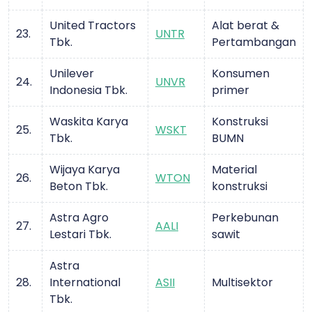
United Tractors
Alat berat &
23.
UNTR
Tbk.
Pertambangan
Unilever
Konsumen
24.
UNVR
Indonesia Tbk.
primer
Waskita Karya
Konstruksi
25.
WSKT
Tbk.
BUMN
Wijaya Karya
Material
26.
WTON
Beton Tbk.
konstruksi
Astra Agro
Perkebunan
27.
AALI
Lestari Tbk.
sawit
Astra
28.
International
ASII
Multisektor
Tbk.