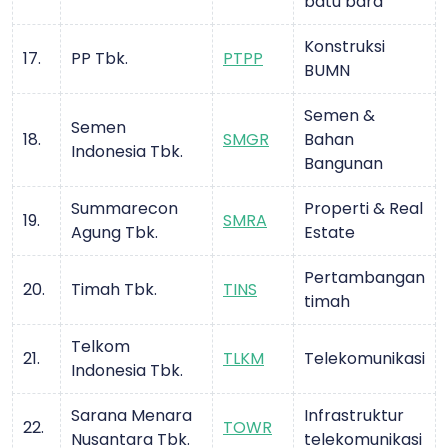
batu bara
Konstruksi
17.
PP Tbk.
PTPP
BUMN
Semen &
Semen
18.
SMGR
Bahan
Indonesia Tbk.
Bangunan
Summarecon
Properti & Real
19.
SMRA
Agung Tbk.
Estate
Pertambangan
20.
Timah Tbk.
TINS
timah
Telkom
21.
TLKM
Telekomunikasi
Indonesia Tbk.
Sarana Menara
Infrastruktur
22.
TOWR
Nusantara Tbk.
telekomunikasi