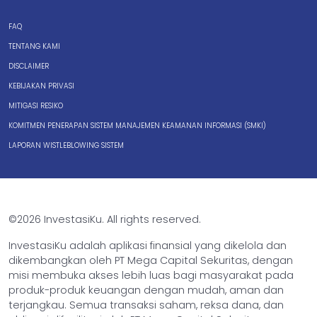
FAQ
TENTANG KAMI
DISCLAIMER
KEBIJAKAN PRIVASI
MITIGASI RESIKO
KOMITMEN PENERAPAN SISTEM MANAJEMEN KEAMANAN INFORMASI (SMKI)
LAPORAN WISTLEBLOWING SISTEM
©2026 InvestasiKu. All rights reserved.
InvestasiKu adalah aplikasi finansial yang dikelola dan
dikembangkan oleh PT Mega Capital Sekuritas, dengan
misi membuka akses lebih luas bagi masyarakat pada
produk-produk keuangan dengan mudah, aman dan
terjangkau. Semua transaksi saham, reksa dana, dan