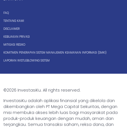
FAQ
TENTANG KAMI
DISCLAIMER
KEBIJAKAN PRIVASI
MITIGASI RESIKO
KOMITMEN PENERAPAN SISTEM MANAJEMEN KEAMANAN INFORMASI (SMKI)
LAPORAN WISTLEBLOWING SISTEM
©2026 InvestasiKu. All rights reserved.
InvestasiKu adalah aplikasi finansial yang dikelola dan
dikembangkan oleh PT Mega Capital Sekuritas, dengan
misi membuka akses lebih luas bagi masyarakat pada
produk-produk keuangan dengan mudah, aman dan
terjangkau. Semua transaksi saham, reksa dana, dan