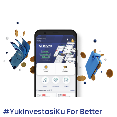
#YukInvestasiKu For Better