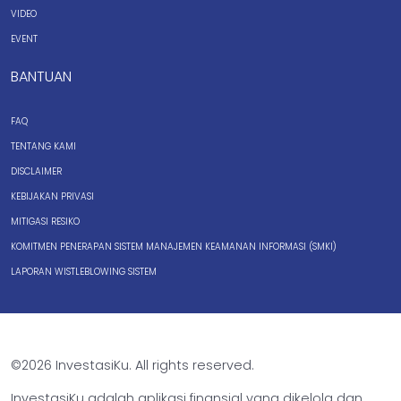
VIDEO
EVENT
BANTUAN
FAQ
TENTANG KAMI
DISCLAIMER
KEBIJAKAN PRIVASI
MITIGASI RESIKO
KOMITMEN PENERAPAN SISTEM MANAJEMEN KEAMANAN INFORMASI (SMKI)
LAPORAN WISTLEBLOWING SISTEM
©2026 InvestasiKu. All rights reserved.
InvestasiKu adalah aplikasi finansial yang dikelola dan