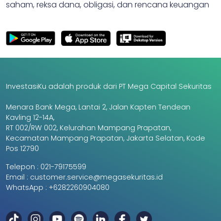
saham, reksa dana, obligasi, dan rencana keuangan
InvestasiKu adalah produk dari PT Mega Capital Sekuritas
Menara Bank Mega, Lantai 2, Jalan Kapten Tendean
Kavling 12-14A,
RT 002/RW 002, Kelurahan Mampang Prapatan,
Kecamatan Mampang Prapatan, Jakarta Selatan, Kode
Pos 12790
Telepon :
021-79175599
Email :
customer.service@megasekuritas.id
WhatsApp :
+6282260904080