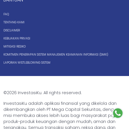
FAQ
TENTANG KAMI
DISCLAIMER
KEBIJAKAN PRIVASI
MITIGASI RESIKO
KOMITMEN PENERAPAN SISTEM MANAJEMEN KEAMANAN INFORMASI (SMKI)
LAPORAN WISTLEBLOWING SISTEM
©2026 InvestasiKu. All rights reserved.
InvestasiKu adalah aplikasi finansial yang dikelola dan
dikembangkan oleh PT Mega Capital Sekuritas, dengan
misi membuka akses lebih luas bagi masyarakat pada
produk-produk keuangan dengan mudah, aman dan
terjangkau. Semua transaksi saham, reksa dana, dan