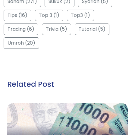
Saham (271)
Sukuk (2)
Syariah (5)
Tips (16)
Top 3 (1)
Top3 (1)
Trading (6)
Trivia (5)
Tutorial (5)
Umroh (20)
Related Post