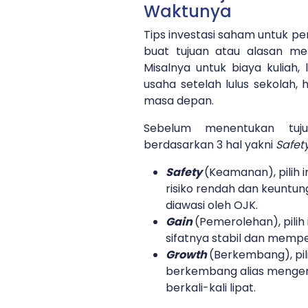
Waktunya
Tips investasi saham untuk p
buat tujuan atau alasan me
Misalnya untuk biaya kuliah, 
usaha setelah lulus sekolah, h
masa depan.
Sebelum menentukan tujua
berdasarkan 3 hal yakni
Safety
Safety
(Keamanan), pilih 
risiko rendah dan keuntun
diawasi oleh OJK.
Gain
(Pemerolehan), pilih
sifatnya stabil dan memp
Growth
(Berkembang), pil
berkembang alias menge
berkali-kali lipat.