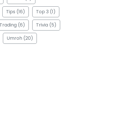
Tips (16)
Top 3 (1)
Trading (6)
Trivia (5)
Umroh (20)