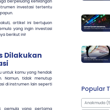
a juga berpeluang kehilangan
rumen investasi tertentu
papun.
ti, artikel ini bertujuan
mula yang ingin investasi
a berikut ini!
s Dilakukan
asi
aku untuk kamu yang hendak
am. Namun, tidak menutup
i di instrumen lain seperti
Popular T
Anakmuda (
uk pemula yang pertama