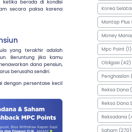
ketika berada di kondisi
Korea Selata
aham secara paksa karena
Mantap Plus 
Money Manag
nsiun
Mpc Point (1)
ula yang terakhir adalah
un. Beruntung jika kamu
Obligasi (42)
menawarkan dana pensiun,
arus berusaha sendiri.
Penghasilan (
ai dengan persentase kecil
Reksa Dana 
Reksa Dana 
Reksadana (
Saham (270)