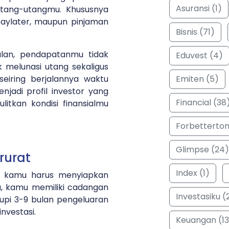
Asuransi (1)
 utang-utangmu. Khususnya
paylater, maupun pinjaman
Bisnis (71)
ulan, pendapatanmu tidak
Eduvest (4)
k melunasi utang sekaligus
Emiten (5)
 seiring berjalannya waktu
adi profil investor yang
Financial (38
litkan kondisi finansialmu
Forbetterto
Glimpse (24)
rurat
Index (1)
g, kamu harus menyiapkan
a, kamu memiliki cadangan
Investasiku (
upi 3-9 bulan pengeluaran
nvestasi.
Keuangan (13