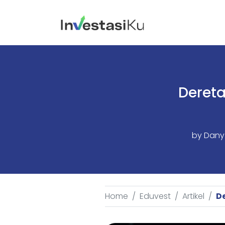
Dereta
by
Dany
Home
Eduvest
Artikel
De