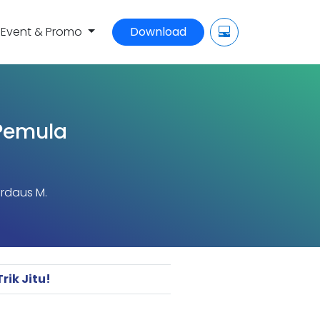
Event & Promo
Download
 Pemula
irdaus M.
ik Jitu!