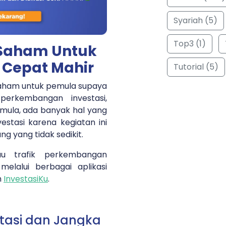
Syariah (5)
Top3 (1)
i Saham Untuk
Cepat Mahir
Tutorial (5)
saham untuk pemula supaya
 perkembangan investasi,
mula, ada banyak hal yang
estasi karena kegiatan ini
g yang tidak sedikit.
u trafik perkembangan
elalui berbagai aplikasi
h
InvestasiKu
.
stasi dan Jangka