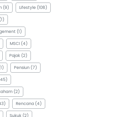
n (9)
Lifestyle (108)
(1)
ement (1)
MSCI (4)
Pajak (2)
1)
Pensiun (7)
(45)
Saham (2)
43)
Rencana (4)
Sukuk (2)