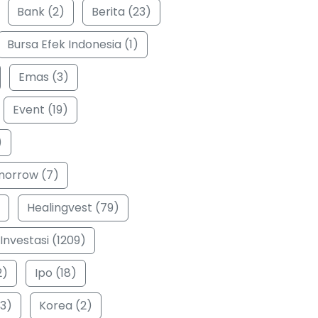
Bank (2)
Berita (23)
Bursa Efek Indonesia (1)
Emas (3)
Event (19)
)
morrow (7)
Healingvest (79)
Investasi (1209)
2)
Ipo (18)
3)
Korea (2)