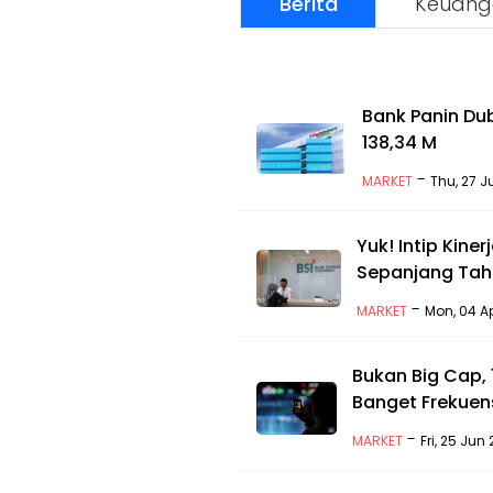
Berita
Keuang
Bank Panin Du
138,34 M
-
MARKET
Thu, 27 J
Yuk! Intip Kine
Sepanjang Tahu
-
MARKET
Mon, 04 A
Bukan Big Cap, 
Banget Frekuen
-
MARKET
Fri, 25 Ju