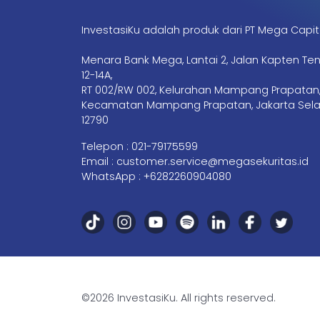
InvestasiKu adalah produk dari PT Mega Capit
Menara Bank Mega, Lantai 2, Jalan Kapten Te
12-14A,
RT 002/RW 002, Kelurahan Mampang Prapatan
Kecamatan Mampang Prapatan, Jakarta Sela
12790
Telepon :
021-79175599
Email :
customer.service@megasekuritas.id
WhatsApp :
+6282260904080
©2026 InvestasiKu. All rights reserved.