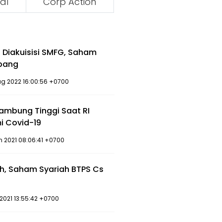
al
Corp Action
 Diakuisisi SMFG, Saham
rbang
ug 2022 16:00:56 +0700
lambung Tinggi Saat RI
i Covid-19
n 2021 08:06:41 +0700
ih, Saham Syariah BTPS Cs
r 2021 13:55:42 +0700