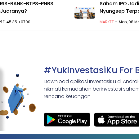
BRIS-BANK-BTPS-PNBS
Saham IPO Jadi
a Juaranya?
Nyungsep Terp
-
021 11:45:35 +0700
MARKET
Mon, 08 Ma
#YukInvestasiKu For 
Download aplikasi InvestasiKu di Andro
nikmati kemudahan berinvestasi saham,
rencana keuangan