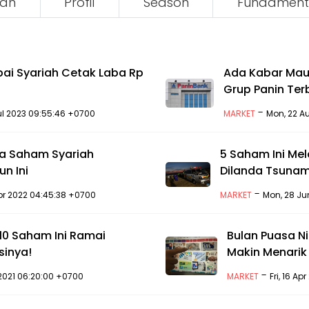
an
Profil
Season
Fundament
bai Syariah Cetak Laba Rp
Ada Kabar Mau
Grup Panin Te
-
ul 2023 09:55:46 +0700
MARKET
Mon, 22 A
rja Saham Syariah
5 Saham Ini Me
n Ini
Dilanda Tsunam
-
pr 2022 04:45:38 +0700
MARKET
Mon, 28 Ju
10 Saham Ini Ramai
Bulan Puasa N
sinya!
Makin Menarik
-
n 2021 06:20:00 +0700
MARKET
Fri, 16 Ap