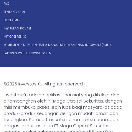
FAQ
TENTANG KAMI
DISCLAIMER
KEBIJAKAN PRIVASI
MITIGASI RESIKO
KOMITMEN PENERAPAN SISTEM MANAJEMEN KEAMANAN INFORMASI (SMKI)
LAPORAN WISTLEBLOWING SISTEM
©2026 InvestasiKu. All rights reserved.
InvestasiKu adalah aplikasi finansial yang dikelola dan
dikembangkan oleh PT Mega Capital Sekuritas, dengan
misi membuka akses lebih luas bagi masyarakat pada
produk-produk keuangan dengan mudah, aman dan
terjangkau. Semua transaksi saham, reksa dana, dan
obligasi difasilitasi oleh PT Mega Capital Sekuritas