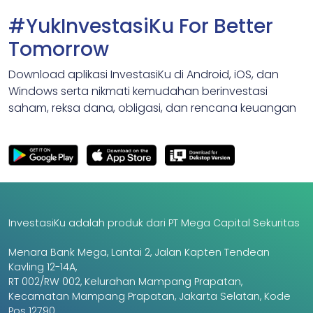
#YukInvestasiKu For Better
Tomorrow
Download aplikasi InvestasiKu di Android, iOS, dan
Windows serta nikmati kemudahan berinvestasi
saham, reksa dana, obligasi, dan rencana keuangan
InvestasiKu adalah produk dari PT Mega Capital Sekuritas
Menara Bank Mega, Lantai 2, Jalan Kapten Tendean
Kavling 12-14A,
RT 002/RW 002, Kelurahan Mampang Prapatan,
Kecamatan Mampang Prapatan, Jakarta Selatan, Kode
Pos 12790