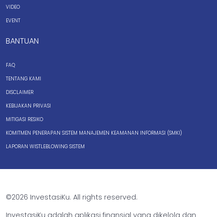
VIDEO
EVENT
BANTUAN
FAQ
TENTANG KAMI
DISCLAIMER
KEBIJAKAN PRIVASI
MITIGASI RESIKO
KOMITMEN PENERAPAN SISTEM MANAJEMEN KEAMANAN INFORMASI (SMKI)
LAPORAN WISTLEBLOWING SISTEM
©2026 InvestasiKu. All rights reserved.
InvestasiKu adalah aplikasi finansial yang dikelola dan