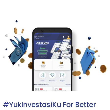
#YukInvestasiKu For Better