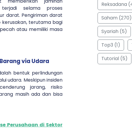
at memberikan jaminan
Reksadana (
terjadi selama proses
ur darat. Pengiriman darat
Saham (270)
p kerusakan, terutama bagi
pecah atau memiliki masa
Syariah (5)
Top3 (1)
Tutorial (5)
 Barang via Udara
dalah bentuk perlindungan
ui udara. Meskipun insiden
enderung jarang, risiko
arang masih ada dan bisa
ise Perusahaan di Sektor