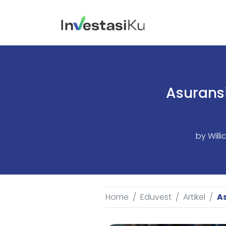
Asuransi
by
Will
Home
Eduvest
Artikel
As