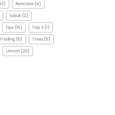
43)
Rencana (4)
Sukuk (2)
Tips (16)
Top 3 (1)
Trading (6)
Trivia (5)
Umroh (20)