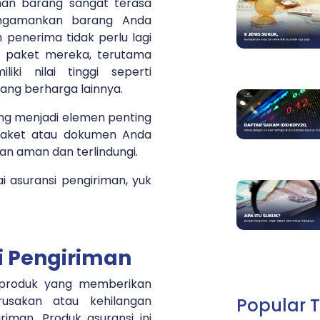
man barang sangat terasa
engamankan barang Anda
n penerima tidak perlu lagi
 paket mereka, terutama
iki nilai tinggi seperti
ang berharga lainnya.
ang menjadi elemen penting
aket atau dokumen Anda
an aman dan terlindungi.
 asuransi pengiriman, yuk
i Pengiriman
h produk yang memberikan
usakan atau kehilangan
Popular T
iman. Produk asuransi ini