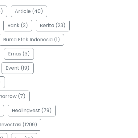
5)
Article (40)
Bank (2)
Berita (23)
Bursa Efek Indonesia (1)
Emas (3)
Event (19)
)
morrow (7)
Healingvest (79)
Investasi (1209)