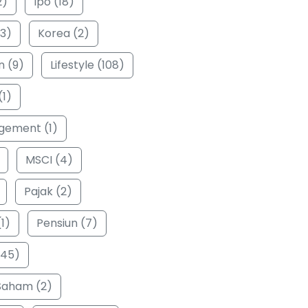
2)
Ipo (18)
3)
Korea (2)
n (9)
Lifestyle (108)
(1)
ement (1)
MSCI (4)
Pajak (2)
1)
Pensiun (7)
(45)
Saham (2)