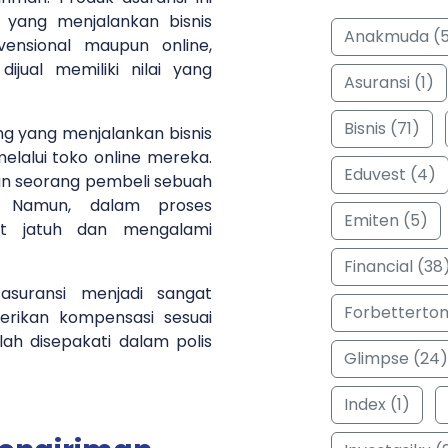
u yang menjalankan bisnis
Anakmuda (
vensional maupun online,
ijual memiliki nilai yang
Asuransi (1)
Bisnis (71)
g yang menjalankan bisnis
elalui toko online mereka.
Eduvest (4)
n seorang pembeli sebuah
i. Namun, dalam proses
Emiten (5)
but jatuh dan mengalami
Financial (38
asuransi menjadi sangat
Forbetterto
rikan kompensasi sesuai
ah disepakati dalam polis
Glimpse (24)
Index (1)