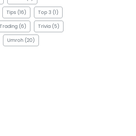
Tips (16)
Top 3 (1)
Trading (6)
Trivia (5)
Umroh (20)