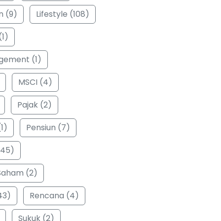
n (9)
Lifestyle (108)
(1)
ement (1)
MSCI (4)
Pajak (2)
1)
Pensiun (7)
(45)
Saham (2)
43)
Rencana (4)
Sukuk (2)