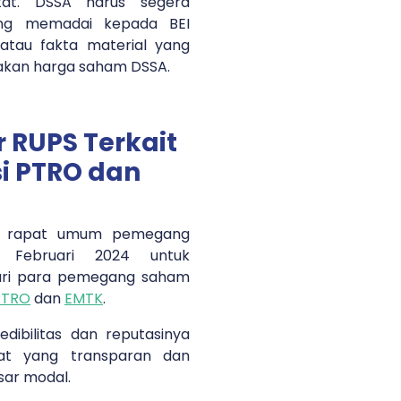
tat. DSSA harus segera
ang memadai kepada BEI
atau fakta material yang
kan harga saham DSSA.
 RUPS Terkait
i PTRO dan
ar rapat umum pemegang
Februari 2024 untuk
ari para pemegang saham
PTRO
dan
EMTK
.
dibilitas dan reputasinya
tat yang transparan dan
sar modal.