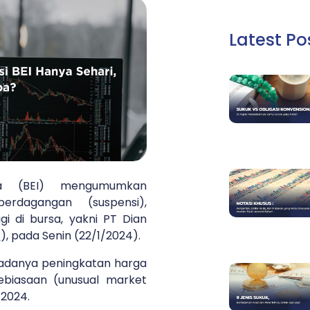
Latest Po
ia (BEI) mengumumkan
erdagangan (suspensi),
i di bursa, yakni PT Dian
A
), pada Senin (22/1/2024).
a adanya peningkatan harga
ebiasaan (unusual market
 2024.