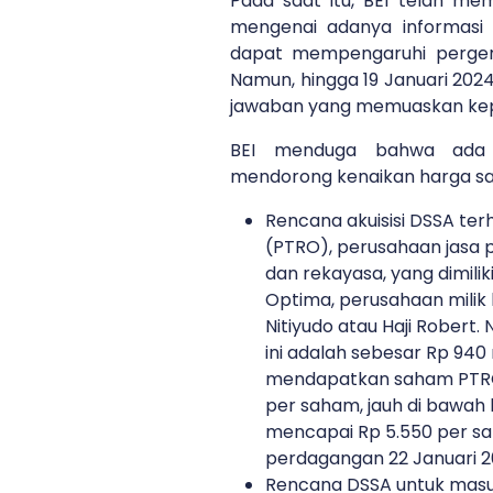
Pada saat itu, BEI telah mem
mengenai adanya informasi 
dapat mempengaruhi perge
Namun, hingga 19 Januari 20
jawaban yang memuaskan kep
BEI menduga bahwa ada 
mendorong kenaikan harga sah
Rencana akuisisi DSSA te
(PTRO), perusahaan jasa 
dan rekayasa, yang dimili
Optima, perusahaan milik
Nitiyudo atau Haji Robert. 
ini adalah sebesar Rp 940 
mendapatkan saham PTRO 
per saham, jauh di bawah
mencapai Rp 5.550 per s
perdagangan 22 Januari 2
Rencana DSSA untuk masuk