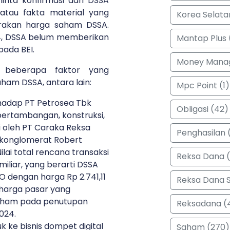
inta konfirmasi dari DSSA
atau fakta material yang
Korea Selata
rakan harga saham DSSA.
24, DSSA belum memberikan
Mantap Plus 
ada BEI.
Money Manag
beberapa faktor yang
am DSSA, antara lain:
Mpc Point (1)
rhadap PT Petrosea Tbk
Obligasi (42)
pertambangan, konstruksi,
ki oleh PT Caraka Reksa
Penghasilan (
 konglomerat Robert
Nilai total rencana transaksi
Reksa Dana 
miliar, yang berarti DSSA
dengan harga Rp 2.741,11
Reksa Dana 
 harga pasar yang
aham pada penutupan
Reksadana (
024.
 ke bisnis dompet digital
Saham (270)