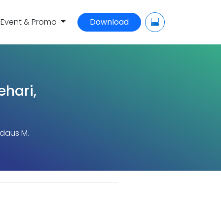
Event & Promo
Download
hari,
rdaus M.