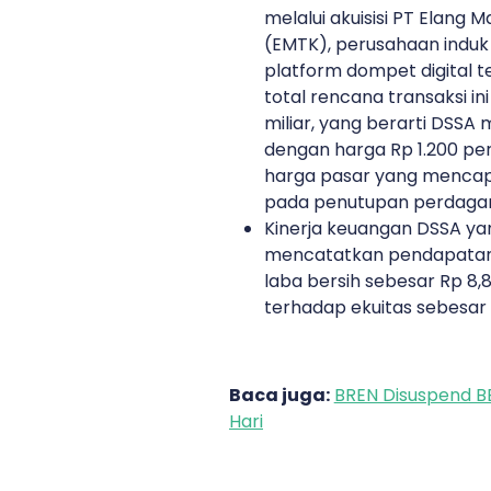
melalui akuisisi PT Elang 
(EMTK), perusahaan induk 
platform dompet digital ter
total rencana transaksi i
miliar, yang berarti DS
dengan harga Rp 1.200 per 
harga pasar yang mencapa
pada penutupan perdagan
Kinerja keuangan DSSA ya
mencatatkan pendapatan s
laba bersih sebesar Rp 8,84
terhadap ekuitas sebesar 
Baca juga:
BREN Disuspend BE
Hari