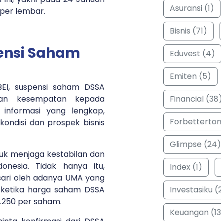
Asuransi (1)
 per lembar.
Bisnis (71)
ensi Saham
Eduvest (4)
Emiten (5)
BEI, suspensi saham DSSA
Financial (38
kan kesempatan kepada
 informasi yang lengkap,
Forbetterto
kondisi dan prospek bisnis
Glimpse (24)
ntuk menjaga kestabilan dan
onesia. Tidak hanya itu,
Index (1)
sari oleh adanya UMA yang
Investasiku (
, ketika harga saham DSSA
3.250 per saham.
Keuangan (13