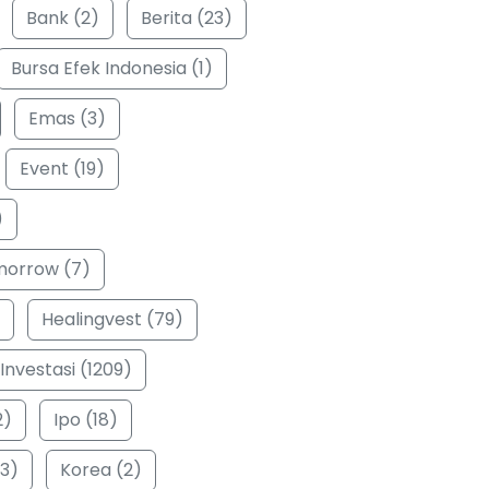
Bank (2)
Berita (23)
Bursa Efek Indonesia (1)
Emas (3)
Event (19)
)
morrow (7)
Healingvest (79)
Investasi (1209)
2)
Ipo (18)
3)
Korea (2)