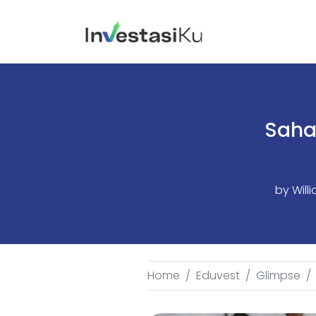
Saha
by
Will
Home
Eduvest
Glimpse