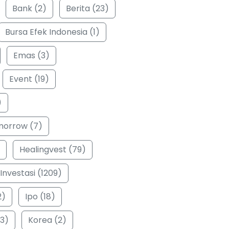
Bank (2)
Berita (23)
Bursa Efek Indonesia (1)
Emas (3)
Event (19)
)
morrow (7)
Healingvest (79)
Investasi (1209)
2)
Ipo (18)
3)
Korea (2)