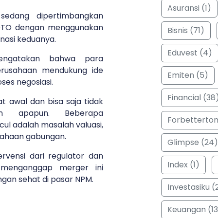
Asuransi (1)
 sedang dipertimbangkan
GOTO dengan menggunakan
Bisnis (71)
nasi keduanya.
Eduvest (4)
engatakan bahwa para
rusahaan mendukung ide
Emiten (5)
ses negosiasi.
Financial (38
at awal dan bisa saja tidak
tan apapun. Beberapa
Forbetterto
l adalah masalah valuasi,
usahaan gabungan.
Glimpse (24)
tervensi dari regulator dan
Index (1)
 menganggap merger ini
gan sehat di pasar NPM.
Investasiku (
Keuangan (13