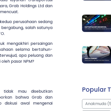
gara, Grab Holdings Ltd dan
 mencuat.
 kedua perusahaan sedang
k bergabung, salah satunya
TO.
tuk mengakhiri persaingan
sahaan selama bertahun-
 terwujud, apa peluang dan
i oleh pasar NPM?
Popular T
 tidak mau disebutkan
porkan bahwa Grab dan
 diskusi awal mengenai
Anakmuda (