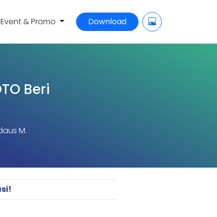
Event & Promo
Download
TO Beri
daus M.
si!