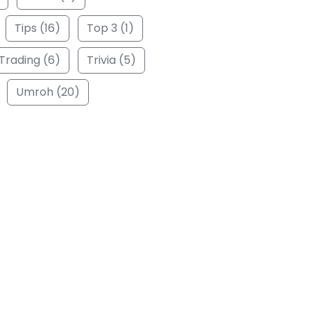
Tips (16)
Top 3 (1)
Trading (6)
Trivia (5)
Umroh (20)