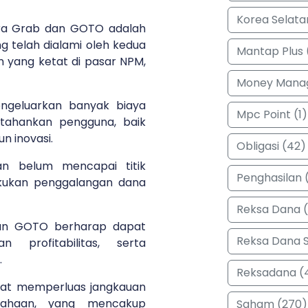
Korea Selata
ara Grab dan GOTO adalah
g telah dialami oleh kedua
Mantap Plus 
 yang ketat di pasar NPM,
Money Manag
ngeluarkan banyak biaya
Mpc Point (1)
tahankan pengguna, baik
n inovasi.
Obligasi (42)
an belum mencapai titik
Penghasilan (
akukan penggalangan dana
Reksa Dana 
an GOTO berharap dapat
Reksa Dana 
n profitabilitas, serta
.
Reksadana (
dapat memperluas jangkauan
sahaan, yang mencakup
Saham (270)