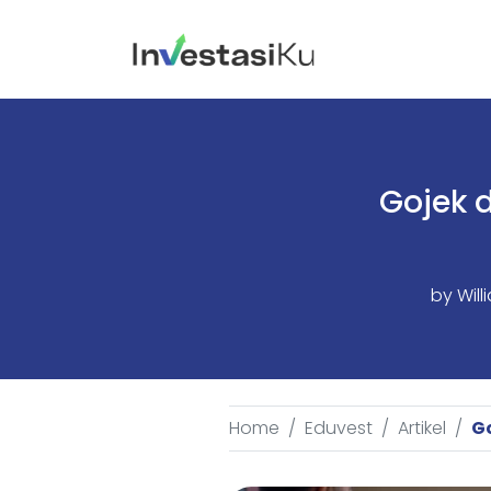
Gojek 
by
Wil
Home
Eduvest
Artikel
Go