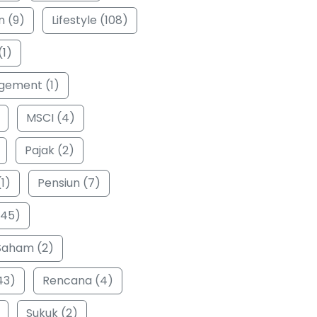
n (9)
Lifestyle (108)
(1)
ement (1)
MSCI (4)
Pajak (2)
1)
Pensiun (7)
(45)
Saham (2)
43)
Rencana (4)
Sukuk (2)