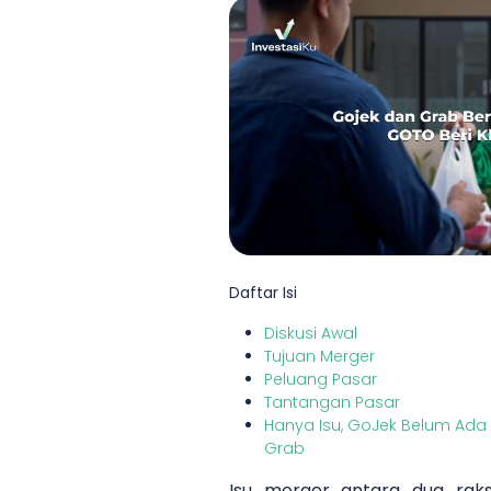
Daftar Isi
Diskusi Awal
Tujuan Merger
Peluang Pasar
Tantangan Pasar
Hanya Isu, GoJek Belum Ada 
Grab
Isu merger antara dua raks