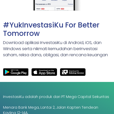
#YukInvestasiKu For Better
Tomorrow
Download aplikasi InvestasiKu di Android, iOS, dan
Windows serta nikmati kemudahan berinvestasi
saham, reksa dana, obligasi, dan rencana keuangan
InvestasiKu adalah produk dari PT Mega Capital Sekuritas
Menara Bank Mega, Lantai 2, Jalan Kapten Tendean
Kavling 12-14A,