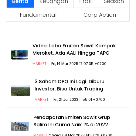
Berita
Keuangan
Profil
Season
Fundamental
Corp Action
Video: Laba Emiten Sawit Kompak
Meroket, Ada AALI Hingga TAPG
-
MARKET
Fri, 14 Mar 2025 17:07:35 +0700
3 Saham CPO Ini Lagi 'Diburu'
Investor, Bisa Untuk Trading
-
MARKET
Fri, 21 Jul 2023 11:55:01 +0700
Pendapatan Emiten Sawit Grup
Salim Ini Cuma Naik 1% di 2022
-
MARKET
Wed, 08 Mar 2023 14:10:26 +0700