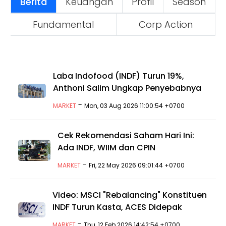
Berita
Keuangan
Profil
Season
Fundamental
Corp Action
Laba Indofood (INDF) Turun 19%,
Anthoni Salim Ungkap Penyebabnya
-
MARKET
Mon, 03 Aug 2026 11:00:54 +0700
Cek Rekomendasi Saham Hari Ini:
Ada INDF, WIIM dan CPIN
-
MARKET
Fri, 22 May 2026 09:01:44 +0700
Video: MSCI "Rebalancing" Konstituen
INDF Turun Kasta, ACES Didepak
-
MARKET
Thu, 12 Feb 2026 14:42:54 +0700