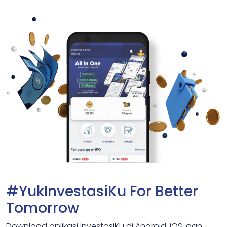
#YukInvestasiKu For Better
Tomorrow
Download aplikasi InvestasiKu di Android, iOS, dan