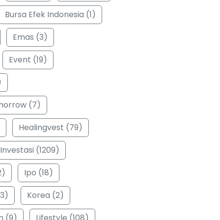
Bursa Efek Indonesia (1)
Emas (3)
Event (19)
)
morrow (7)
Healingvest (79)
Investasi (1209)
2)
Ipo (18)
3)
Korea (2)
n (9)
Lifestyle (108)