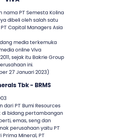
an nama PT Semesta Kolina
 dibeli oleh salah satu
 PT Capital Managers Asia
 bidang media terkemuka
media online Viva
011, sejak itu Bakrie Group
rusahaan ini.
per 27 Januari 2023)
nerals Tbk - BRMS
003
an dari PT Bumi Resources
k di bidang pertambangan
erti, emas, seng dan
nak perusahaan yaitu PT
ri Prima Mineral, PT