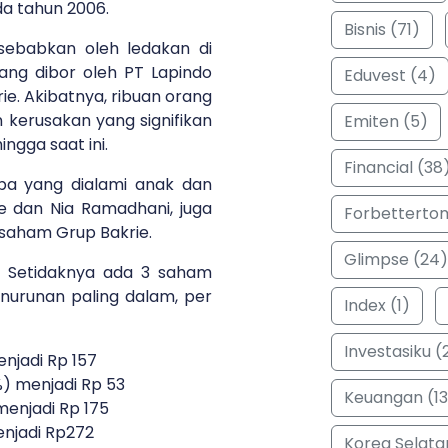
da tahun 2006.
Bisnis (71)
sebabkan oleh ledakan di
ang dibor oleh PT Lapindo
Eduvest (4)
ie. Akibatnya, ribuan orang
erusakan yang signifikan
Emiten (5)
ingga saat ini.
Financial (38
oba yang dialami anak dan
e dan Nia Ramadhani, juga
Forbetterto
 saham Grup Bakrie.
Glimpse (24)
? Setidaknya ada 3 saham
urunan paling dalam, per
Index (1)
Investasiku (
enjadi Rp 157
) menjadi Rp 53
Keuangan (13
menjadi Rp 175
enjadi Rp272
Korea Selata