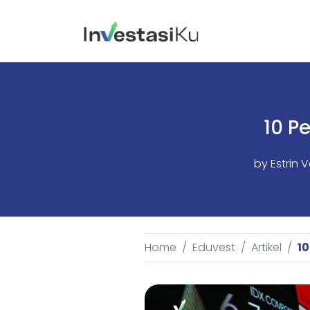
10 P
by
Estrin 
Home
Eduvest
Artikel
10