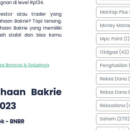
gnan di level Rp134.
Mantap Plus 
vestor atau trader yang
haan Bakrie? Tapi tenang,
Money Manag
aan Bakrie yang memiliki
ih stabil dan bisa kamu
Mpc Point (1)
Obligasi (42)
isa Boncos & Solusinya
Penghasilan (
Reksa Dana 
ahaan Bakrie
Reksa Dana 
2023
Reksadana (
Saham (270)
bk - BNBR