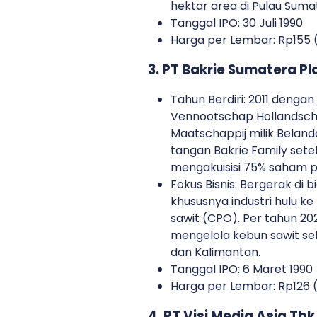
hektar area di Pulau Suma
Tanggal IPO: 30 Juli 1990
Harga per Lembar: Rp155 (
3. PT Bakrie Sumatera Pl
Tahun Berdiri: 2011 deng
Vennootschap Hollandsch
Maatschappij milik Beland
tangan Bakrie Family sete
mengakuisisi 75% saham 
Fokus Bisnis: Bergerak di b
khususnya industri hulu ke
sawit (CPO). Per tahun 20
mengelola kebun sawit se
dan Kalimantan.
Tanggal IPO: 6 Maret 1990
Harga per Lembar: Rp126 (
4. PT Visi Media Asia Tbk