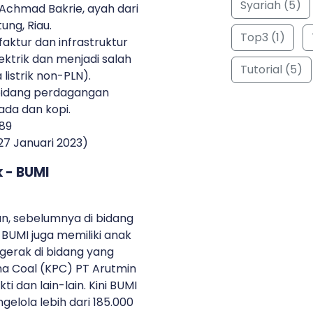
Syariah (5)
. Achmad Bakrie, ayah dari
tung, Riau.
Top3 (1)
faktur dan infrastruktur
ektrik dan menjadi salah
Tutorial (5)
listrik non-PLN).
bidang perdagangan
lada dan kopi.
989
27 Januari 2023)
k - BUMI
an, sebelumnya di bidang
 BUMI juga memiliki anak
gerak di bidang yang
ma Coal (KPC) PT Arutmin
ti dan lain-lain. Kini BUMI
elola lebih dari 185.000