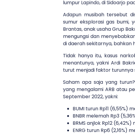
lumpur Lapindo, di Sidoarjo pa
Adapun musibah tersebut di
sumur eksplorasi gas bumi, y
Brantas, anak usaha Grup Bakr
mengungsi dan menyebabkan k
di daerah sekitarnya, bahkan h
Tidak hanya itu, kasus nark
menantunya, yakni Ardi Bakri
turut menjadi faktor turunnya
Saham apa saja yang turun
yang mengalami ARB atau pen
September 2022, yakni:
BUMI turun Rp11 (6,55%) m
BNBR melemah Rp3 (5,36%
BRMS anjlok Rp12 (6,42%) 
ENRG turun Rp6 (2,16%) m