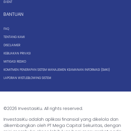
EVENT
BANTUAN
FAQ
TENTANG KAMI
DISCLAIMER
KEBIJAKAN PRIVASI
MITIGASI RESIKO
KOMITMEN PENERAPAN SISTEM MANAJEMEN KEAMANAN INFORMASI (SMKI)
LAPORAN WISTLEBLOWING SISTEM
©2026 InvestasiKu. All rights reserved.
InvestasiKu adalah aplikasi finansial yang dikelola dan
dikembangkan oleh PT Mega Capital Sekuritas, dengan