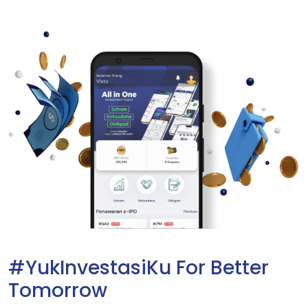
#YukInvestasiKu For Better
Tomorrow