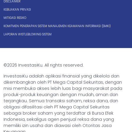
DISCLAIMER
KEBIJAKAN PRIVASI
MITIGASI RESIKO
KOMITMEN PENERAPAN SISTEM MANAJEMEN KEAMANAN INFORMASI (SMKI)
LAPORAN WISTLEBLOWING SISTEM
©2026 InvestasiKu. All rights reserved.
InvestasiKu adalah aplikasi finansial yang dikelola dan
dikembangkan oleh PT Mega Capital Sekuritas, dengan
misi membuka akses lebih luas bagi masyarakat pada
produk-produk keuangan dengan mudah, aman dan
terjangkau. Semua transaksi saham, reksa dana, dan
obligasi difasilitasi oleh PT Mega Capital Sekuritas
sebagai broker saham yang terdaftar di Bursa Efek
Indonesia, sekaligus agen penjual reksa dana yang
memiliki izin usaha dan diawasi oleh Otoritas Jasa
Keuangan