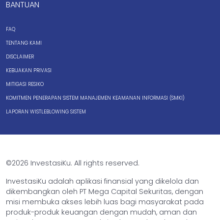
BANTUAN
FAQ
TENTANG KAMI
DISCLAIMER
KEBIJAKAN PRIVASI
MITIGASI RESIKO
KOMITMEN PENERAPAN SISTEM MANAJEMEN KEAMANAN INFORMASI (SMKI)
LAPORAN WISTLEBLOWING SISTEM
©2026 InvestasiKu. All rights reserved.
InvestasiKu adalah aplikasi finansial yang dikelola dan
dikembangkan oleh PT Mega Capital Sekuritas, dengan
misi membuka akses lebih luas bagi masyarakat pada
produk-produk keuangan dengan mudah, aman dan