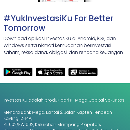
#YukInvestasiKu For Better
Tomorrow
Download aplikasi InvestasiKu di Android, iOS, dan
Windows serta nikmati kemudahan berinvestasi
saham, reksa dana, obligasi, dan rencana keuangan
InvestasiKu adalah produk dari PT Mega Capital Sekuritas
Menara Bank Mega, Lantai 2, Jalan Kapten Tendean
Kavling 12-14A,
RT 002/RW 002, Kelurahan Mampang Prapatan,