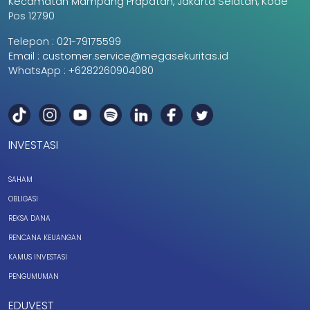
Kecamatan Mampang Prapatan, Jakarta Selatan, Kode
Pos 12790
Telepon :
021-79175599
Email :
customer.service@megasekuritas.id
WhatsApp :
+6282260904080
INVESTASI
SAHAM
OBLIGASI
REKSA DANA
RENCANA KEUANGAN
KAMUS INVESTASI
PENGUMUMAN
EDUVEST