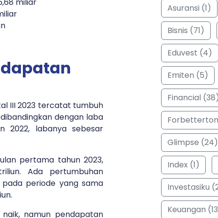
,68 miliar
Asuransi (1)
iliar
un
Bisnis (71)
Eduvest (4)
ndapatan
Emiten (5)
Financial (38
l III 2023 tercatat tumbuh
ka dibandingkan dengan laba
Forbetterto
n 2022, labanya sebesar
Glimpse (24)
ulan pertama tahun 2023,
Index (1)
triliun. Ada pertumbuhan
r pada periode yang sama
Investasiku (
iun.
Keuangan (13
r naik, namun pendapatan