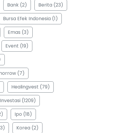
Bank (2)
Berita (23)
Bursa Efek Indonesia (1)
Emas (3)
Event (19)
)
morrow (7)
Healingvest (79)
Investasi (1209)
2)
Ipo (18)
3)
Korea (2)