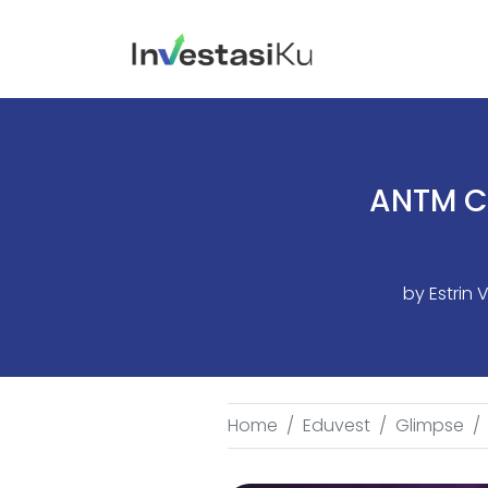
ANTM C
by
Estrin 
Home
Eduvest
Glimpse