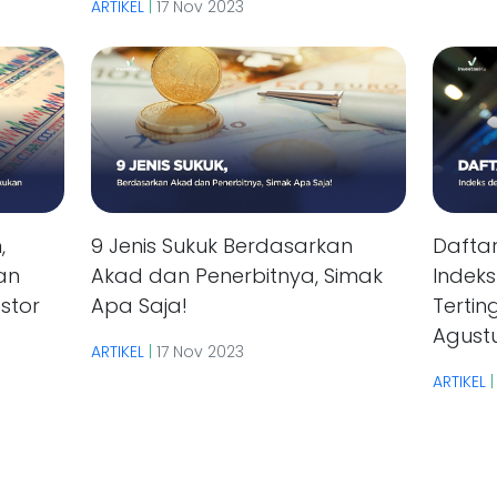
ARTIKEL
|
17 Nov 2023
,
9 Jenis Sukuk Berdasarkan
Dafta
an
Akad dan Penerbitnya, Simak
Indek
stor
Apa Saja!
Tertin
Agust
ARTIKEL
|
17 Nov 2023
ARTIKEL