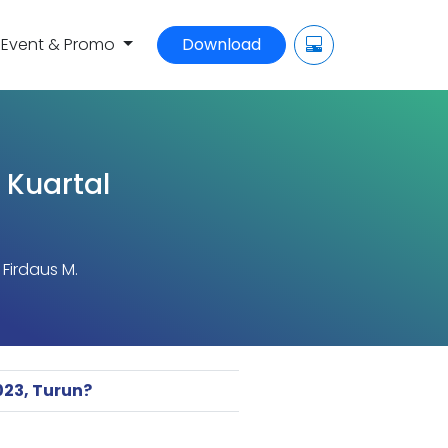
Event & Promo
Download
Kuartal
Firdaus M.
023, Turun?