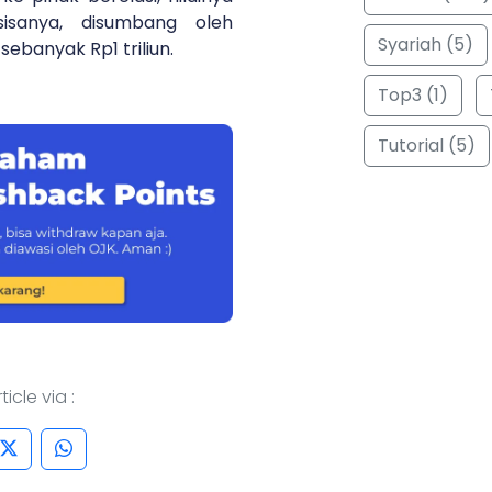
sisanya, disumbang oleh
Syariah (5)
sebanyak Rp1 triliun.
Top3 (1)
Tutorial (5)
icle via :