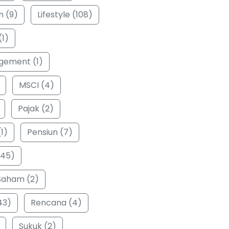
n (9)
Lifestyle (108)
(1)
ement (1)
MSCI (4)
Pajak (2)
1)
Pensiun (7)
(45)
Saham (2)
43)
Rencana (4)
Sukuk (2)