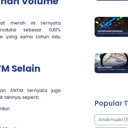
runan Volume
at merah ini ternyata
oduksi sebesar 0,61%
de yang sama tahun lalu,
M Selain
lan ANTM ternyata juga
 lainnya, seperti:
Popular T
iliun
Anakmuda (