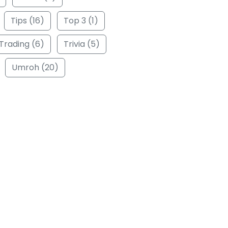
Tips (16)
Top 3 (1)
Trading (6)
Trivia (5)
Umroh (20)