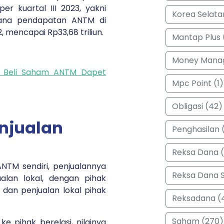
r kuartal III 2023, yakni
Korea Selata
 mana pendapatan ANTM di
 mencapai Rp33,68 triliun.
Mantap Plus 
Money Manag
a Beli Saham ANTM Dapet
Mpc Point (1)
Obligasi (42)
njualan
Penghasilan (
Reksa Dana 
NTM sendiri, penjualannya
Reksa Dana 
alan lokal, dengan pihak
, dan penjualan lokal pihak
Reksadana (
Saham (270)
e pihak berelasi, nilainya