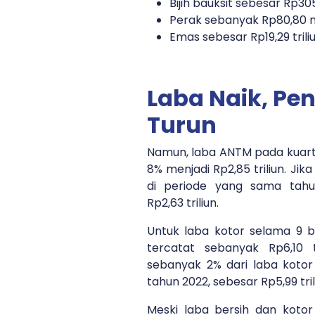
Bijih bauksit sebesar Rp305
Perak sebanyak Rp80,80 m
Emas sebesar Rp19,29 trili
Laba Naik, Pe
Turun
Namun, laba ANTM pada kuarta
8% menjadi Rp2,85 triliun. Ji
di periode yang sama tahu
Rp2,63 triliun.
Untuk laba kotor selama 9 b
tercatat sebanyak Rp6,10 
sebanyak 2% dari laba koto
tahun 2022, sebesar Rp5,99 tril
Meski laba bersih dan koto