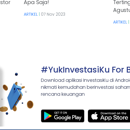
stor
Apa Saja!
Tertin
Agust
ARTIKEL
|
07 Nov 2023
ARTIKEL
#YukInvestasiKu For 
Download aplikasi InvestasiKu di Andro
nikmati kemudahan berinvestasi saham,
rencana keuangan