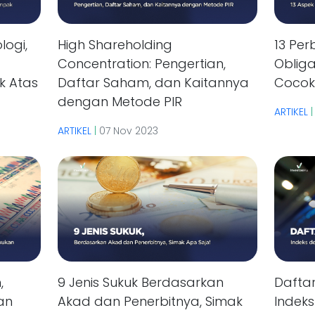
logi,
High Shareholding
13 Pe
Concentration: Pengertian,
Obliga
k Atas
Daftar Saham, dan Kaitannya
Cocok
dengan Metode PIR
ARTIKEL
ARTIKEL
|
07 Nov 2023
,
9 Jenis Sukuk Berdasarkan
Dafta
an
Akad dan Penerbitnya, Simak
Indek