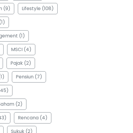
n (9)
Lifestyle (108)
(1)
ement (1)
MSCI (4)
Pajak (2)
1)
Pensiun (7)
(45)
Saham (2)
43)
Rencana (4)
Sukuk (2)