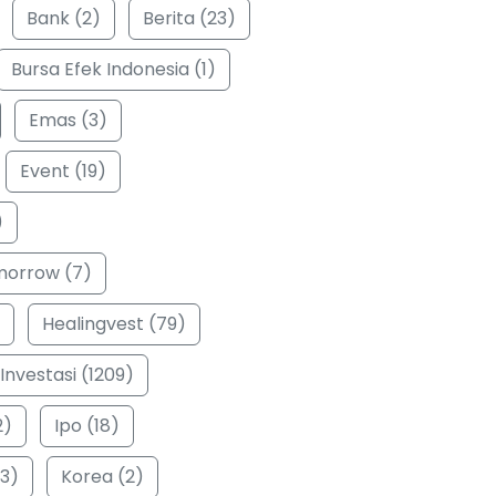
Bank (2)
Berita (23)
Bursa Efek Indonesia (1)
Emas (3)
Event (19)
)
morrow (7)
Healingvest (79)
Investasi (1209)
2)
Ipo (18)
3)
Korea (2)