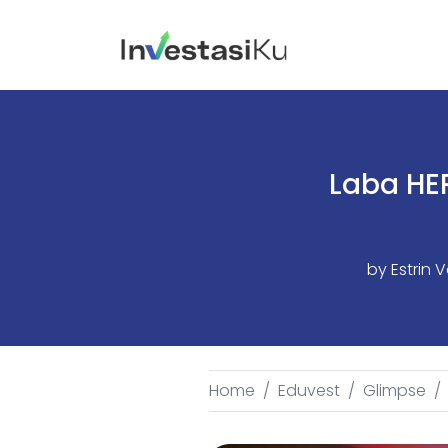
Laba HE
by
Estrin 
Home
Eduvest
Glimpse