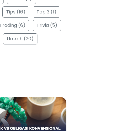
Tips (16)
Top 3 (1)
Trading (6)
Trivia (5)
Umroh (20)