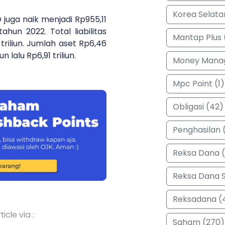
Korea Selata
RO juga naik menjadi Rp955,11
 tahun 2022. Total liabilitas
Mantap Plus 
7 triliun. Jumlah aset Rp6,46
un lalu Rp6,91 triliun.
Money Manag
Mpc Point (1)
Obligasi (42)
Penghasilan (
Reksa Dana 
Reksa Dana 
Reksadana (
icle via :
Saham (270)