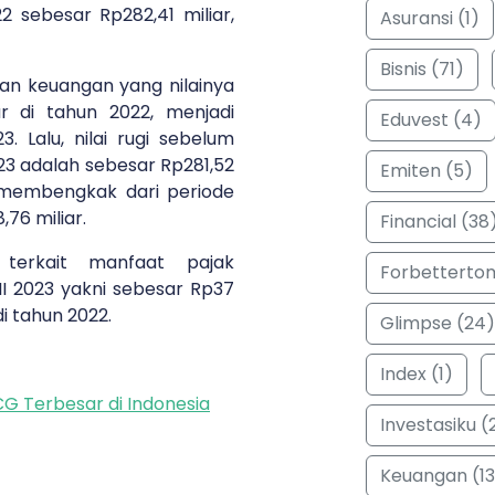
 sebesar Rp282,41 miliar,
Asuransi (1)
Bisnis (71)
ilan keuangan yang nilainya
ar di tahun 2022, menjadi
Eduvest (4)
23. Lalu, nilai rugi sebelum
23 adalah sebesar Rp281,52
Emiten (5)
t membengkak dari periode
,76 miliar.
Financial (38
 terkait manfaat pajak
Forbetterto
II 2023 yakni sebesar Rp37
di tahun 2022.
Glimpse (24)
Index (1)
G Terbesar di Indonesia
Investasiku (
Keuangan (13