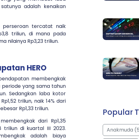
 satunya adalah kenaikan
 perseroan tercatat naik
3,8 triliun, di mana pada
 nilainya Rp3,23 triliun.
apatan HERO
k pendapatan membengkak
ri periode yang sama tahun
liun. Sedangkan laba kotor
p1,52 triliun, naik 14% dari
besar Rp1,33 triliun.
Popular T
 membengkak dari Rp1,35
 triliun di kuartal III 2023.
Anakmuda (
mbengkak adalah biaya