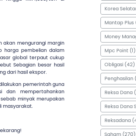
Korea Selata
Mantap Plus 
Money Manag
in akan mengurangi margin
ab harga pembelian dalam
Mpc Point (1)
pasar global terpaut cukup
Obligasi (42)
rsebut Sebagian besar hasil
g dari hasil ekspor.
Penghasilan (
i dilakukan pemerintah guna
asi dan mempertahankan
Reksa Dana 
t sebab minyak merupakan
di masyarakat.
Reksa Dana 
Reksadana (
sekarang!
Saham (270)