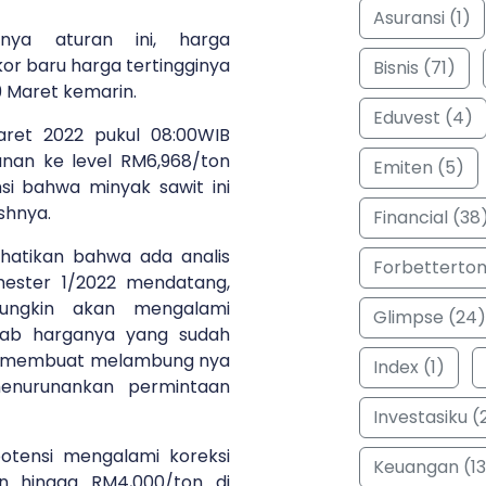
Asuransi (1)
nnya aturan ini, harga
r baru harga tertingginya
Bisnis (71)
09 Maret kemarin.
Eduvest (4)
aret 2022 pukul 08:00WIB
nan ke level RM6,968/ton
Emiten (5)
i bahwa minyak sawit ini
ishnya.
Financial (38
hatikan bahwa ada analis
Forbetterto
ester 1/2022 mendatang,
ungkin akan mengalami
Glimpse (24)
bab harganya yang sudah
ang membuat melambung nya
Index (1)
menurunankan permintaan
Investasiku (
potensi mengalami koreksi
Keuangan (13
on hingga RM4,000/ton di