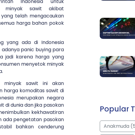
intah Indonesia untuk
an minyak sawit akibat
a yang telah mengacaukan
semua harga bahan pokok
ng yang ada di Indonesia
 adanya panic buying para
a jadi karena harga yang
konsumen menyetok minyak
a.
 minyak sawit ini akan
 harga komoditas sawit di
donesia merupakan negara
t di dunia dan jika pasokan
Popular T
 menimbulkan kekhawatiran
n ada pengetatan pasokan
Anakmuda (
stabil bahkan cenderung