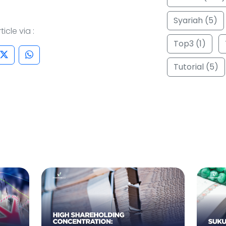
Syariah (5)
icle via :
Top3 (1)
Tutorial (5)