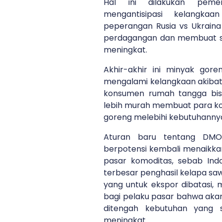
Hal ini dilakukan pemer
mengantisipasi kelangka
peperangan Rusia vs Ukrain
perdagangan dan membuat 
meningkat.
Akhir-akhir ini minyak gore
mengalami kelangkaan akibat
konsumen rumah tangga bis
lebih murah membuat para 
goreng melebihi kebutuhanny
Aturan baru tentang DMO
berpotensi kembali menaikkan
pasar komoditas, sebab In
terbesar penghasil kelapa sawi
yang untuk ekspor dibatasi,
bagi pelaku pasar bahwa aka
ditengah kebutuhan yang 
meningkat.