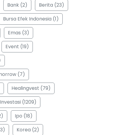
Bank (2)
Berita (23)
Bursa Efek Indonesia (1)
Emas (3)
Event (19)
)
morrow (7)
Healingvest (79)
Investasi (1209)
2)
Ipo (18)
3)
Korea (2)