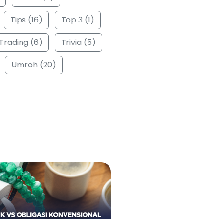
Tips (16)
Top 3 (1)
Trading (6)
Trivia (5)
Umroh (20)