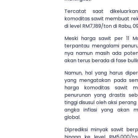
Tercatat saat dikeluarka
komoditas sawit membuat reko
di level RM7,189/ton di Rabu, 
Meski harga sawit per 11 M
terpantau mengalami penuru
nya namun masih ada potens
akan terus berada di fase bull
Namun, hal yang harus diper
yang mengatakan pada sem
harga komoditas sawit m
penurunan yang drastis se
tinggi disusul oleh aksi per
angka inflasi yang akan 
global.
Diprediksi minyak sawit ber
hingga ke level RM5,000/t