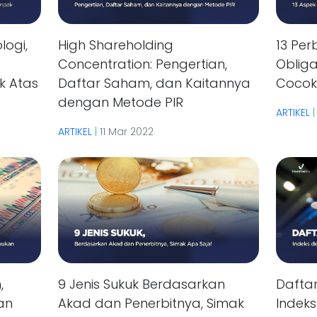
logi,
High Shareholding
13 Pe
Concentration: Pengertian,
Obliga
k Atas
Daftar Saham, dan Kaitannya
Cocok
dengan Metode PIR
ARTIKEL
ARTIKEL
|
11 Mar 2022
,
9 Jenis Sukuk Berdasarkan
Dafta
an
Akad dan Penerbitnya, Simak
Indek