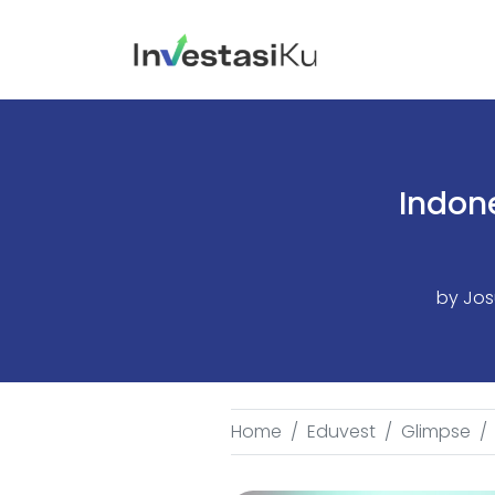
Indon
by
Jos
Home
Eduvest
Glimpse