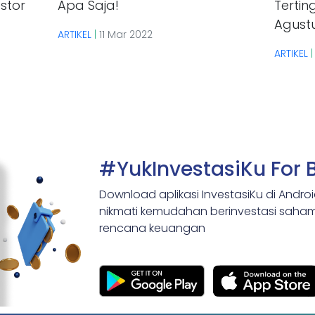
stor
Apa Saja!
Tertin
Agust
ARTIKEL
|
11 Mar 2022
ARTIKEL
#YukInvestasiKu For 
Download aplikasi InvestasiKu di Andro
nikmati kemudahan berinvestasi saham,
rencana keuangan