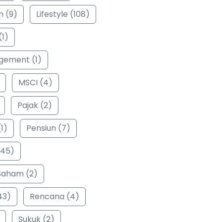
n (9)
Lifestyle (108)
(1)
ement (1)
MSCI (4)
Pajak (2)
1)
Pensiun (7)
(45)
Saham (2)
43)
Rencana (4)
Sukuk (2)