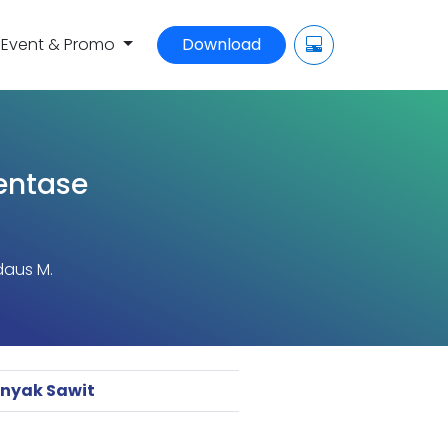
Event & Promo
Download
entase
daus M.
nyak Sawit