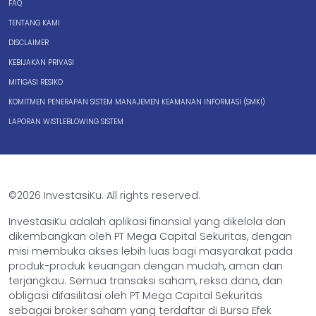
FAQ
TENTANG KAMI
DISCLAIMER
KEBIJAKAN PRIVASI
MITIGASI RESIKO
KOMITMEN PENERAPAN SISTEM MANAJEMEN KEAMANAN INFORMASI (SMKI)
LAPORAN WISTLEBLOWING SISTEM
©2026 InvestasiKu. All rights reserved.
InvestasiKu adalah aplikasi finansial yang dikelola dan
dikembangkan oleh PT Mega Capital Sekuritas, dengan
misi membuka akses lebih luas bagi masyarakat pada
produk-produk keuangan dengan mudah, aman dan
terjangkau. Semua transaksi saham, reksa dana, dan
obligasi difasilitasi oleh PT Mega Capital Sekuritas
sebagai broker saham yang terdaftar di Bursa Efek