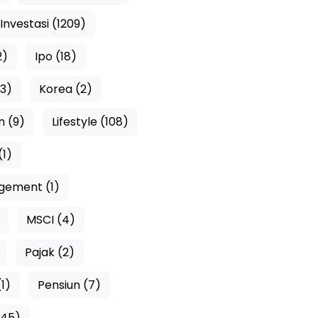
Investasi (1209)
2)
Ipo (18)
3)
Korea (2)
n (9)
Lifestyle (108)
(1)
ement (1)
MSCI (4)
Pajak (2)
1)
Pensiun (7)
(45)