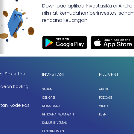
Download aplikasi InvestasiKu di Andro
nikmati kemudahan berinvestasi saham,
rencana keuangan
al Sekuritas
INVESTASI
EDUVEST
ndean Kavling
SAHAM
ARTIKEL
OBLIGASI
PODCAST
,
tan, Kode Pos
REKSA DANA
VIDEO
RENCANA KEUANGAN
EVENT
KAMUS INVESTASI
PENGUMUMAN