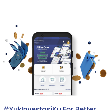
#YukInvestasiKu For Better