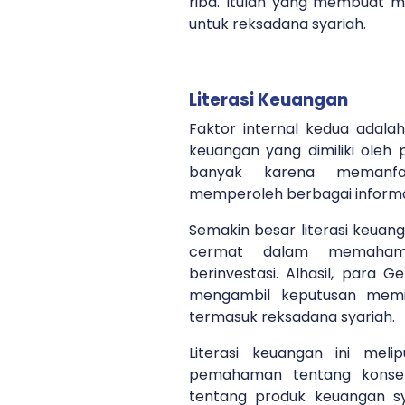
riba. Itulah yang membuat m
untuk reksadana syariah.
Literasi Keuangan
Faktor internal kedua adalah 
keuangan yang dimiliki oleh
banyak karena memanfaa
memperoleh berbagai informa
Semakin besar literasi keua
cermat dalam memahami
berinvestasi. Alhasil, para G
mengambil keputusan memil
termasuk reksadana syariah.
Literasi keuangan ini melip
pemahaman tentang konsep
tentang produk keuangan sya