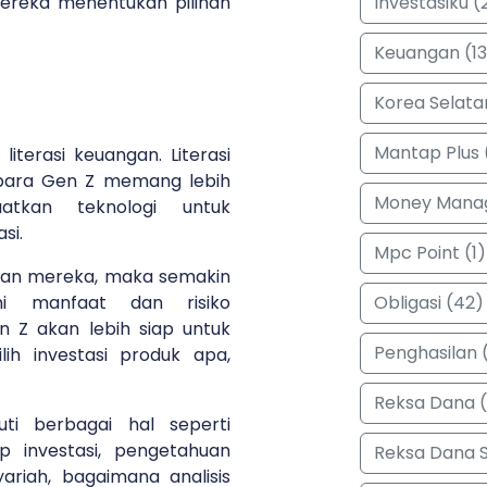
Investasiku (
ereka menentukan pilihan
Keuangan (13
Korea Selata
Mantap Plus 
literasi keuangan. Literasi
 para Gen Z memang lebih
Money Manag
tkan teknologi untuk
si.
Mpc Point (1)
ngan mereka, maka semakin
Obligasi (42)
 manfaat dan risiko
en Z akan lebih siap untuk
Penghasilan (
ih investasi produk apa,
Reksa Dana 
uti berbagai hal seperti
 investasi, pengetahuan
Reksa Dana 
riah, bagaimana analisis