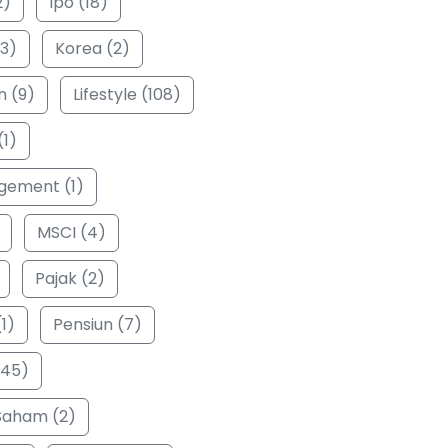
2)
Ipo (18)
3)
Korea (2)
n (9)
Lifestyle (108)
(1)
ement (1)
MSCI (4)
Pajak (2)
1)
Pensiun (7)
(45)
Saham (2)