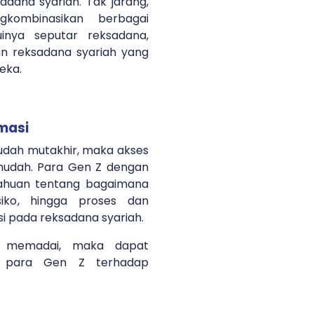
adana syariah. Tak jarang,
ombinasikan berbagai
inya seputar reksadana,
 reksadana syariah yang
reka.
masi
sudah mutakhir, maka akses
mudah. Para Gen Z dengan
huan tentang bagaimana
isiko, hingga proses dan
si pada reksadana syariah.
g memadai, maka dapat
n para Gen Z terhadap