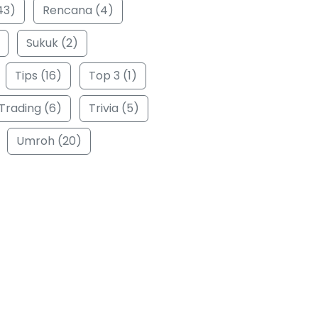
43)
Rencana (4)
Sukuk (2)
Tips (16)
Top 3 (1)
Trading (6)
Trivia (5)
Umroh (20)