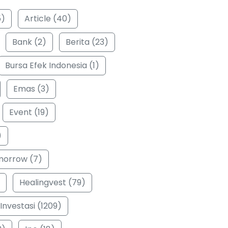
5)
Article (40)
Bank (2)
Berita (23)
Bursa Efek Indonesia (1)
Emas (3)
Event (19)
)
morrow (7)
Healingvest (79)
Investasi (1209)