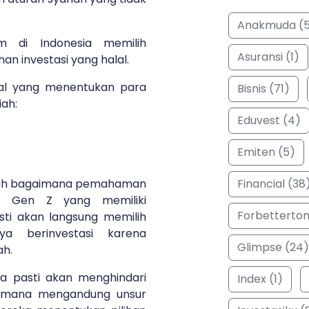
Anakmuda (
am di Indonesia memilih
Asuransi (1)
han investasi yang halal.
rnal yang menentukan para
Bisnis (71)
iah:
Eduvest (4)
Emiten (5)
Financial (38
alah bagaimana pemahaman
 Gen Z yang memiliki
Forbetterto
i akan langsung memilih
ya berinvestasi karena
Glimpse (24)
ah.
a pasti akan menghindari
Index (1)
ng mana mengandung unsur