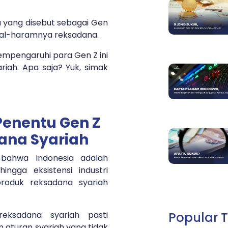
da yang disebut sebagai Gen
halal-haramnya reksadana.
empengaruhi para Gen Z ini
iah. Apa saja? Yuk, simak
 Penentu Gen Z
ana Syariah
bahwa Indonesia adalah
ngga eksistensi industri
roduk reksadana syariah
Popular T
eksadana syariah pasti
aturan syariah yang tidak