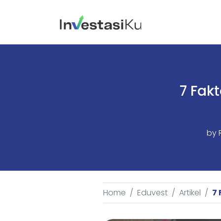
7 Fak
by
Home
Eduvest
Artikel
7