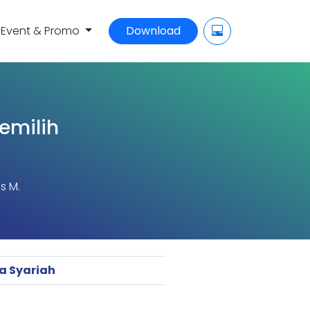
Event & Promo
Download
emilih
s M.
a Syariah