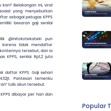
 kan? Belakangan ini, viral
sosial yang menyebutkan
aftar sebagai petugas KPPS
iliki besaran gaji senilai
lik @initokotekateki pun
 karena tidak mendaftar
ontennya tersebut, dan ia
s KPPS, senilai Rp1,2 juta
 daftar KPPS. Gaji sehari
n 432jt. Pantesan temenku
an” tulis akun tersebut.
i KPPS dibayar per hari dan
Popular T