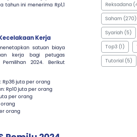
Reksadana (
a tahun ini menerima Rp1,1
Saham (270)
Syariah (5)
Kecelakaan Kerja
Top3 (1)
 menetapkan satuan biaya
aan kerja bagi petugas
Tutorial (5)
Pemilihan 2024. Berikut
 Rp36 juta per orang
 Rp10 juta per orang
uta per orang
r orang
per orang