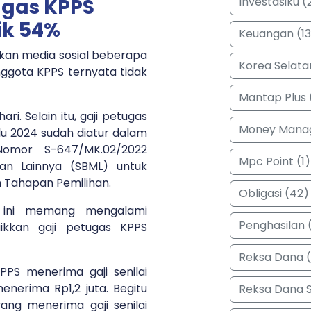
Investasiku (
ugas KPPS
ik 54%
Keuangan (13
kan media sosial beberapa
Korea Selata
nggota KPPS ternyata tidak
Mantap Plus 
ari. Selain itu, gaji petugas
Money Manag
u 2024 sudah diatur dalam
Nomor S-647/MK.02/2022
Mpc Point (1)
kan Lainnya (SBML) untuk
 Tahapan Pemilihan.
Obligasi (42)
4 ini memang mengalami
Penghasilan (
ikkan gaji petugas KPPS
Reksa Dana 
KPPS menerima gaji senilai
enerima Rp1,2 juta. Begitu
Reksa Dana 
ng menerima gaji senilai