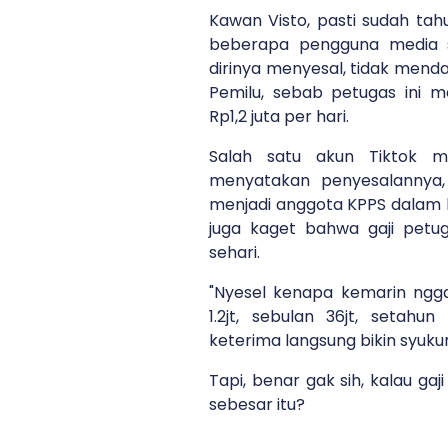
Kawan Visto, pasti sudah tahu
beberapa pengguna media 
dirinya menyesal, tidak mend
Pemilu, sebab petugas ini mem
Rp1,2 juta per hari.
Salah satu akun Tiktok mi
menyatakan penyesalannya,
menjadi anggota KPPS dalam k
juga kaget bahwa gaji petuga
sehari.
"Nyesel kenapa kemarin nggak
1.2jt, sebulan 36jt, setahu
keterima langsung bikin syukur
Tapi, benar gak sih, kalau gaj
sebesar itu?