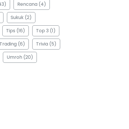
43)
Rencana (4)
Sukuk (2)
Tips (16)
Top 3 (1)
Trading (6)
Trivia (5)
Umroh (20)