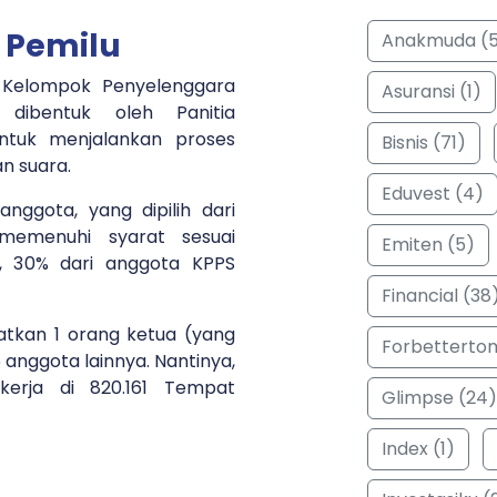
 Pemilu
Anakmuda (
i Kelompok Penyelenggara
Asuransi (1)
dibentuk oleh Panitia
ntuk menjalankan proses
Bisnis (71)
n suara.
Eduvest (4)
anggota, yang dipilih dari
memenuhi syarat sesuai
Emiten (5)
k, 30% dari anggota KPPS
Financial (38
tkan 1 orang ketua (yang
Forbetterto
 anggota lainnya. Nantinya,
kerja di 820.161 Tempat
Glimpse (24)
Index (1)