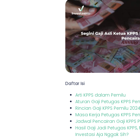
Daftar Isi
Arti KPPS dalam Pemilu
Aturan Gaji Petugas KPPS Pem
Rincian Gaji KPPS Pemilu 202
Masa Kerja Petugas KPPS Pem
Jadwal Pencairan Gaji KPPS 
Hasil Gaji Jadi Petugas KPPS
Investasi Aja Nggak Sih?