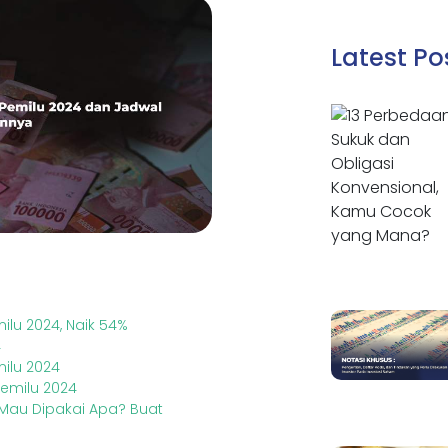
Latest Po
ilu 2024, Naik 54%
4
ilu 2024
Pemilu 2024
, Mau Dipakai Apa? Buat