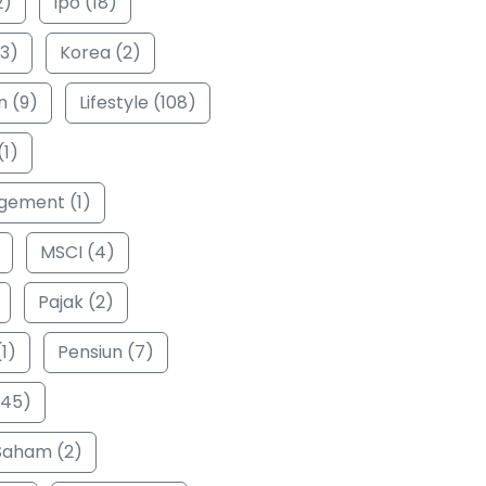
2)
Ipo (18)
3)
Korea (2)
n (9)
Lifestyle (108)
(1)
ement (1)
MSCI (4)
Pajak (2)
1)
Pensiun (7)
(45)
Saham (2)