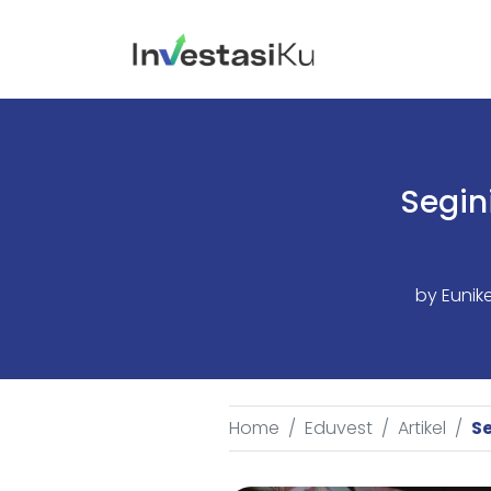
Segin
by
Eunik
Home
Eduvest
Artikel
Se