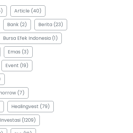
5)
Article (40)
Bank (2)
Berita (23)
Bursa Efek Indonesia (1)
Emas (3)
Event (19)
)
morrow (7)
Healingvest (79)
Investasi (1209)