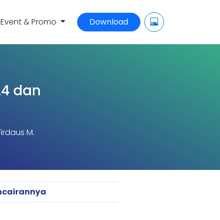
Event & Promo
Download
24 dan
irdaus M.
encairannya