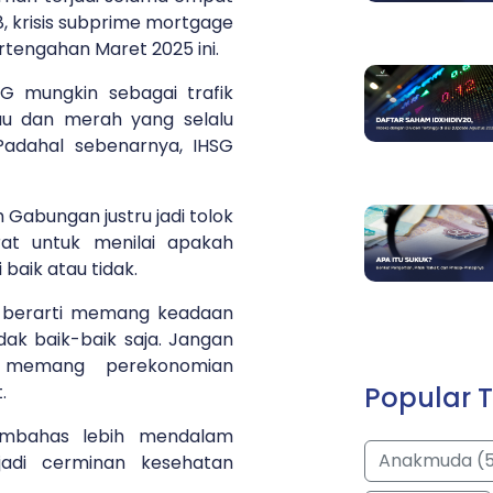
998, krisis subprime mortgage
rtengahan Maret 2025 ini.
 mungkin sebagai trafik
au dan merah yang selalu
 Padahal sebenarnya, IHSG
 Gabungan justru jadi tolok
rat untuk menilai apakah
baik atau tidak.
tu berarti memang keadaan
dak baik-baik saja. Jangan
 memang perekonomian
Popular T
t.
membahas lebih mendalam
Anakmuda (
adi cerminan kesehatan