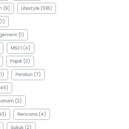
n (9)
Lifestyle (108)
(1)
ement (1)
MSCI (4)
Pajak (2)
1)
Pensiun (7)
(45)
Saham (2)
43)
Rencana (4)
Sukuk (2)