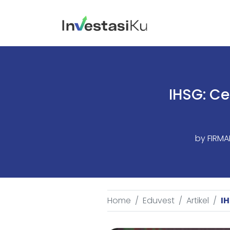
IHSG: C
by
FIRMA
Home
Eduvest
Artikel
IH