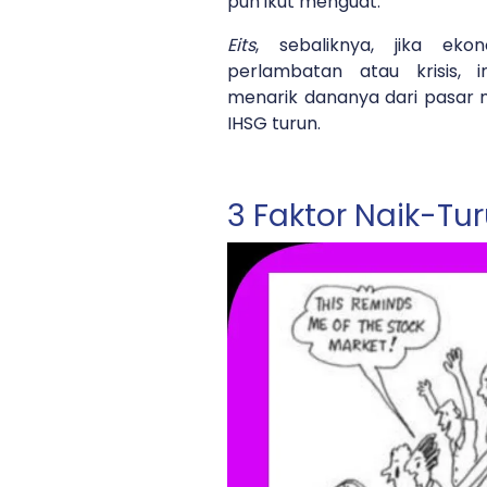
pun ikut menguat.
Eits
, sebaliknya, jika ek
perlambatan atau krisis, 
menarik dananya dari pasar
IHSG turun.
3 Faktor Naik-Tu