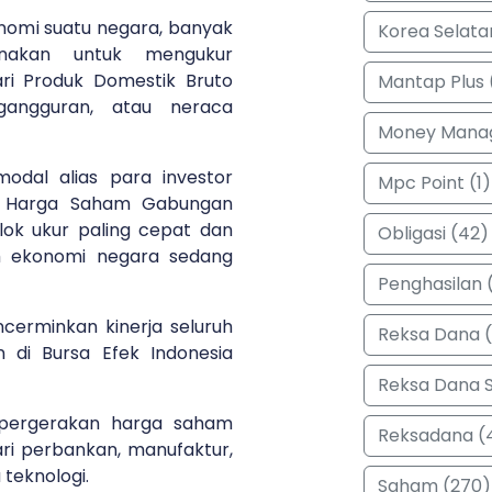
nomi suatu negara, banyak
Korea Selata
unakan untuk mengukur
ri Produk Domestik Bruto
Mantap Plus 
engangguran, atau neraca
Money Manag
odal alias para investor
Mpc Point (1)
s Harga Saham Gabungan
lok ukur paling cepat dan
Obligasi (42)
ah ekonomi negara sedang
Penghasilan (
cerminkan kinerja seluruh
Reksa Dana 
 di Bursa Efek Indonesia
Reksa Dana 
 pergerakan harga saham
Reksadana (
ari perbankan, manufaktur,
 teknologi.
Saham (270)