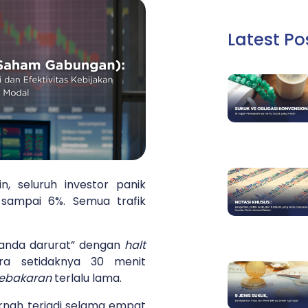
Latest Po
, seluruh investor panik
 sampai 6%. Semua trafik
tanda darurat” dengan
halt
ara setidaknya 30 menit
ebakaran
terlalu lama.
ernah terjadi selama empat