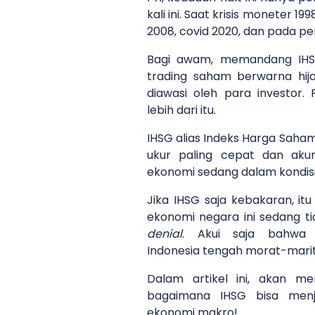
kali ini. Saat krisis moneter 1
2008, covid 2020, dan pada pe
Bagi awam, memandang IHSG
trading saham berwarna hij
diawasi oleh para investor.
lebih dari itu.
IHSG alias Indeks Harga Saham
ukur paling cepat dan aku
ekonomi sedang dalam kondisi 
Jika IHSG saja kebakaran, i
ekonomi negara ini sedang ti
denial
. Akui saja bahwa
Indonesia tengah morat-mari
Dalam artikel ini, akan 
bagaimana IHSG bisa menj
ekonomi makro!