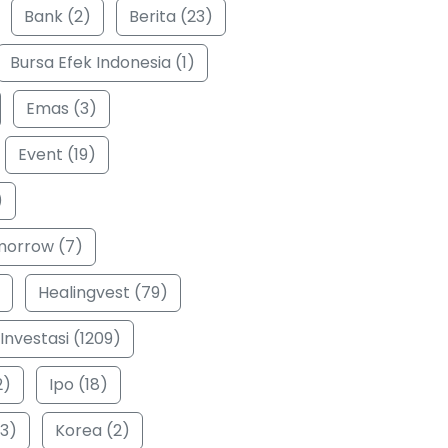
Bank (2)
Berita (23)
Bursa Efek Indonesia (1)
Emas (3)
Event (19)
)
morrow (7)
Healingvest (79)
Investasi (1209)
2)
Ipo (18)
3)
Korea (2)