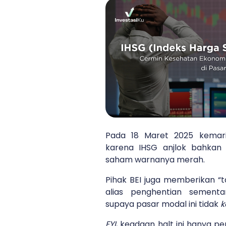
Pada 18 Maret 2025 kemarin
karena IHSG anjlok bahkan
saham warnanya merah.
Pihak BEI juga memberikan “
alias penghentian sement
supaya pasar modal ini tidak
k
FYI
, keadaan halt ini hanya p