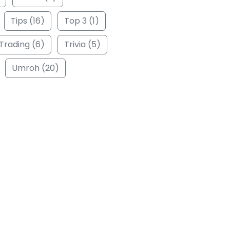
Tips (16)
Top 3 (1)
Trading (6)
Trivia (5)
Umroh (20)