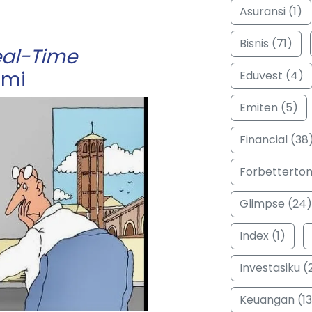
Asuransi (1)
Bisnis (71)
al-Time
omi
Eduvest (4)
Emiten (5)
Financial (38
Forbetterto
Glimpse (24)
Index (1)
Investasiku (
Keuangan (13