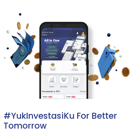
#YukInvestasiKu For Better
Tomorrow