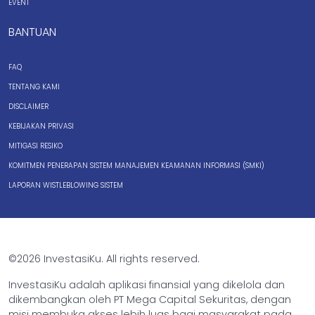
EVENT
BANTUAN
FAQ
TENTANG KAMI
DISCLAIMER
KEBIJAKAN PRIVASI
MITIGASI RESIKO
KOMITMEN PENERAPAN SISTEM MANAJEMEN KEAMANAN INFORMASI (SMKI)
LAPORAN WISTLEBLOWING SISTEM
©2026 InvestasiKu. All rights reserved.
InvestasiKu adalah aplikasi finansial yang dikelola dan
dikembangkan oleh PT Mega Capital Sekuritas, dengan
misi membuka akses lebih luas bagi masyarakat pada