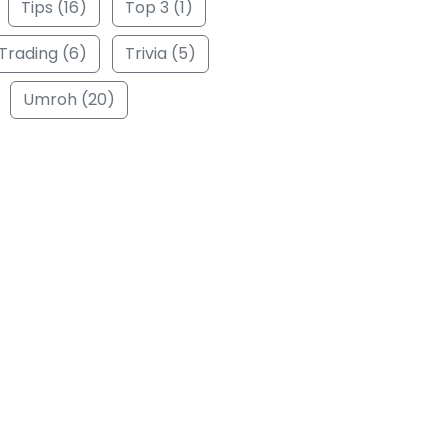
Tips (16)
Top 3 (1)
Trading (6)
Trivia (5)
Umroh (20)