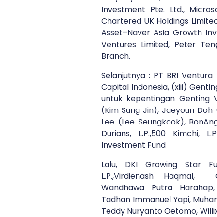
Investment Pte. Ltd., Micros
Chartered UK Holdings Limited
Asset–Naver Asia Growth Inve
Ventures Limited, Peter Te
Branch.
Selanjutnya : PT BRI Ventura 
Capital Indonesia, (xiii) Gent
untuk kepentingan Genting V
(Kim Sung Jin), Jaeyoun Doh
Lee (Lee Seungkook), BonAn
Durians, L.P.,500 Kimchi, L
Investment Fund
Lalu, DKI Growing Star Fu
L.P.,Virdienash Haqmal, 
Wandhawa Putra Harahap, R
Tadhan Immanuel Yapi, Muh
Teddy Nuryanto Oetomo, Willix