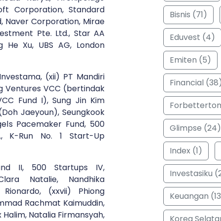
oft Corporation, Standard
Bisnis (71)
, Naver Corporation, Mirae
stment Pte. Ltd., Star AA
Eduvest (4)
ng He Xu, UBS AG, London
Emiten (5)
Investama, (xii) PT Mandiri
Financial (38
ing Ventures VCC (bertindak
CC Fund I), Sung Jin Kim
Forbetterto
 (Doh Jaeyoun), Seungkook
gels Pacemaker Fund, 500
Glimpse (24)
.P., K-Run No. 1 Start-Up
Index (1)
nd II, 500 Startups IV,
Investasiku (
Clara Natalie, Nandhika
ionardo, (xxvii) Phiong
Keuangan (13
ammad Rachmat Kaimuddin,
 Halim, Natalia Firmansyah,
Korea Selata