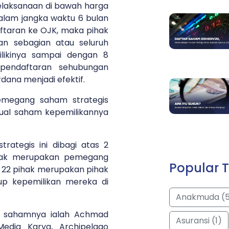
laksanaan di bawah harga
lam jangka waktu 6 bulan
taran ke OJK, maka pihak
an sebagian atau seluruh
likinya sampai dengan 8
 pendaftaran sehubungan
na menjadi efektif.
emegang saham strategis
njual saham kepemilikannya
ategis ini dibagi atas 2
ihak merupakan pemegang
Popular T
 22 pihak merupakan pihak
up kepemilikan mereka di
Anakmuda (
up sahamnya ialah Achmad
Asuransi (1)
Media Karya, Archipelago