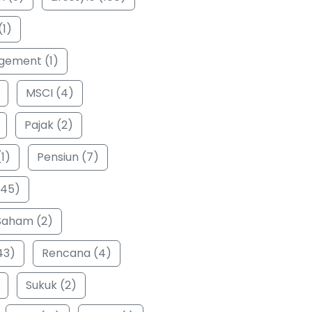
(1)
ement (1)
MSCI (4)
Pajak (2)
1)
Pensiun (7)
(45)
Saham (2)
43)
Rencana (4)
Sukuk (2)