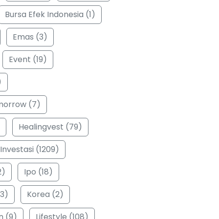
Bursa Efek Indonesia (1)
Emas (3)
Event (19)
)
morrow (7)
Healingvest (79)
Investasi (1209)
2)
Ipo (18)
3)
Korea (2)
n (9)
Lifestyle (108)