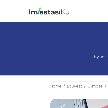
by
Josu
Home
Eduvest
Glimpse