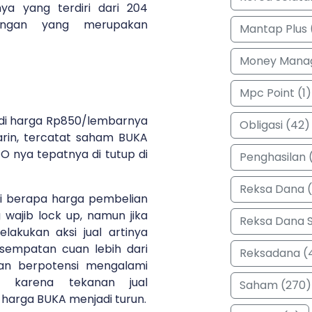
a yang terdiri dari 204
ngan yang merupakan
Mantap Plus 
Money Manag
Mpc Point (1)
di harga Rp850/lembarnya
Obligasi (42)
rin, tercatat saham BUKA
O nya tepatnya di tutup di
Penghasilan (
Reksa Dana 
ui berapa harga pembelian
wajib lock up, namun jika
Reksa Dana 
akukan aksi jual artinya
sempatan cuan lebih dari
Reksadana (
an berpotensi mengalami
i karena tekanan jual
Saham (270)
harga BUKA menjadi turun.