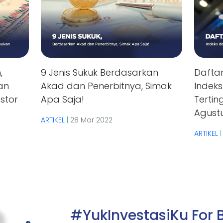
,
9 Jenis Sukuk Berdasarkan
Dafta
an
Akad dan Penerbitnya, Simak
Indek
stor
Apa Saja!
Tertin
Agust
ARTIKEL
|
28 Mar 2022
ARTIKEL
#YukInvestasiKu For 