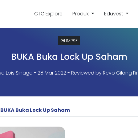
CTC Explore
Produk
Eduvest
GLIMPSE
BUKA Buka Lock Up Saham
a Lois Sinaga
- 28 Mar 2022 - Reviewed by Revo Gilang Fi
BUKA Buka Lock Up Saham