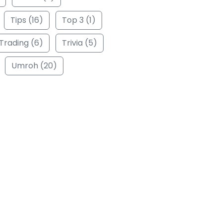
Tips (16)
Top 3 (1)
Trading (6)
Trivia (5)
Umroh (20)