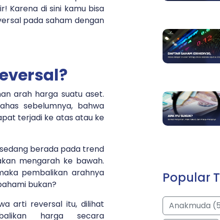
! Karena di sini kamu bisa
eversal pada saham dengan
Reversal?
han arah harga suatu aset.
ibahas sebelumnya, bahwa
at terjadi ke atas atau ke
 sedang berada pada trend
 akan mengarah ke bawah.
, maka pembalikan arahnya
Popular T
ipahami bukan?
a arti reversal itu, dilihat
Anakmuda (
alikan harga secara