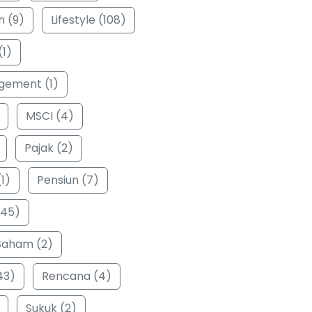
n (9)
Lifestyle (108)
(1)
ement (1)
MSCI (4)
Pajak (2)
1)
Pensiun (7)
(45)
Saham (2)
43)
Rencana (4)
Sukuk (2)