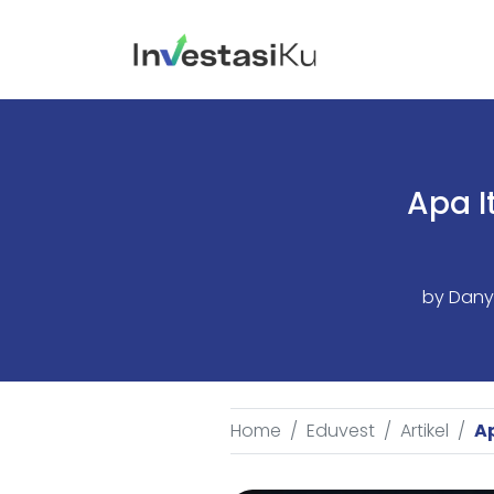
Apa I
by
Dany
Home
Eduvest
Artikel
A