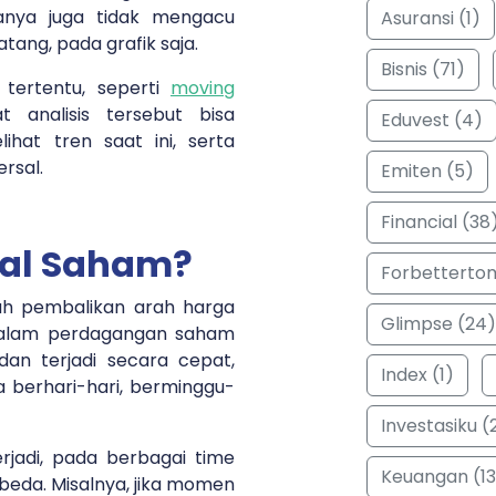
asanya juga tidak mengacu
Asuransi (1)
tang, pada grafik saja.
Bisnis (71)
 tertentu, seperti
moving
t analisis tersebut bisa
Eduvest (4)
at tren saat ini, serta
ersal.
Emiten (5)
Financial (38
sal Saham?
Forbetterto
ah pembalikan arah harga
Glimpse (24)
 dalam perdagangan saham
dan terjadi secara cepat,
Index (1)
ma berhari-hari, berminggu-
Investasiku (
rjadi, pada berbagai time
Keuangan (13
eda. Misalnya, jika momen