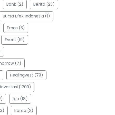
Bank (2)
Berita (23)
Bursa Efek Indonesia (1)
Emas (3)
Event (19)
)
morrow (7)
Healingvest (79)
Investasi (1209)
2)
Ipo (18)
3)
Korea (2)