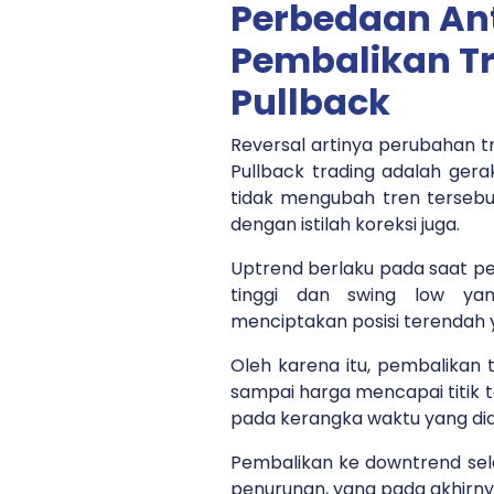
Perbedaan An
Pembalikan T
Pullback
Reversal artinya perubahan t
Pullback trading adalah gera
tidak mengubah tren tersebu
dengan istilah koreksi juga.
Uptrend berlaku pada saat pe
tinggi dan swing low yang
menciptakan posisi terendah y
Oleh karena itu, pembalikan t
sampai harga mencapai titik 
pada kerangka waktu yang di
Pembalikan ke downtrend sela
penurunan, yang pada akhirny