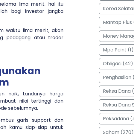
selama lima menit, hal itu
Korea Selata
lah bagi investor jangka
Mantap Plus 
m waktu lima menit, akan
Money Manag
ng pedagang atau trader
Mpc Point (1)
Obligasi (42)
gunakan
Penghasilan (
am
Reksa Dana 
ren naik, tandanya harga
buat nilai tertinggi dan
Reksa Dana 
riode sebelumnya.
Reksadana (
embus garis support dan
Nah kamu siap-siap untuk
Saham (270)