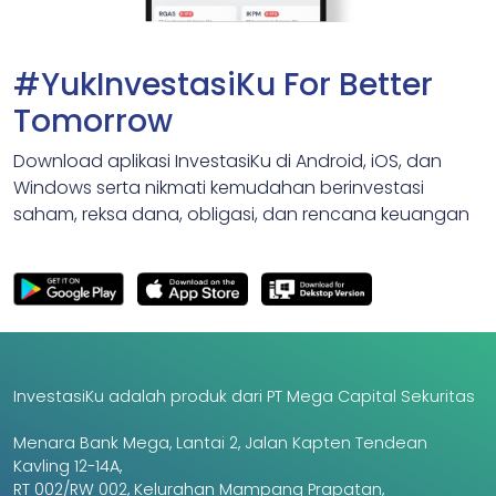
#YukInvestasiKu For Better
Tomorrow
Download aplikasi InvestasiKu di Android, iOS, dan
Windows serta nikmati kemudahan berinvestasi
saham, reksa dana, obligasi, dan rencana keuangan
InvestasiKu adalah produk dari PT Mega Capital Sekuritas
Menara Bank Mega, Lantai 2, Jalan Kapten Tendean
Kavling 12-14A,
RT 002/RW 002, Kelurahan Mampang Prapatan,