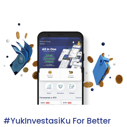
#YukInvestasiKu For Better