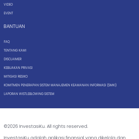
VIDEO
EVENT
BANTUAN
FAQ
TENTANG KAMI
DISCLAIMER
KEBIJAKAN PRIVASI
MITIGASI RESIKO
KOMITMEN PENERAPAN SISTEM MANAJEMEN KEAMANAN INFORMASI (SMKI)
LAPORAN WISTLEBLOWING SISTEM
©2026 InvestasiKu. All rights reserved.
InvestasiKu adalah aplikasi finansial yang dikelola dan