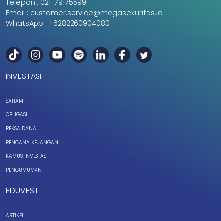
Telepon :
021-79175599
Email :
customer.service@megasekuritas.id
WhatsApp :
+6282260904080
INVESTASI
SAHAM
OBLIGASI
REKSA DANA
RENCANA KEUANGAN
KAMUS INVESTASI
PENGUMUMAN
EDUVEST
ARTIKEL