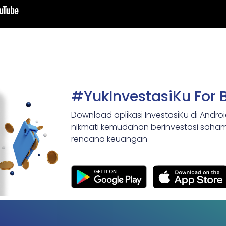
#YukInvestasiKu For 
Download aplikasi InvestasiKu di Andro
nikmati kemudahan berinvestasi saham,
rencana keuangan