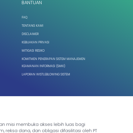
BANTUAN
FAQ
TENTANG KAMI
DISCLAIMER
KEBIJAKAN PRIVASI
MITIGASI RESIKO
KOMITMEN PENERAPAN SISTEM MANAJEMEN
KEAMANAN INFORMASI (SMKI)
LAPORAN WISTLEBLOWING SISTEM
ngan misi membuka akses lebih luas bagi
sa dana, dan obligasi difasilitasi oleh PT