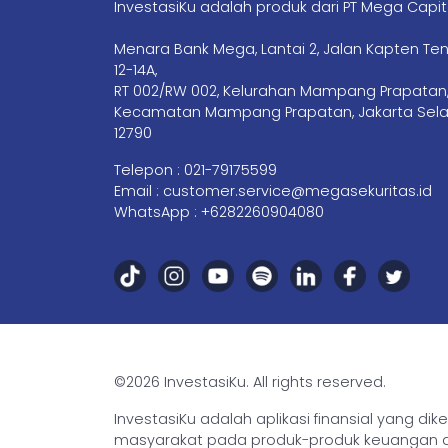
InvestasiKu adalah produk dari PT Mega Capit
Menara Bank Mega, Lantai 2, Jalan Kapten Te
12-14A,
RT 002/RW 002, Kelurahan Mampang Prapatan
Kecamatan Mampang Prapatan, Jakarta Sela
12790
Telepon :
021-79175599
Email :
customer.service@megasekuritas.id
WhatsApp :
+6282260904080
©2026 InvestasiKu. All rights reserved.
InvestasiKu adalah aplikasi finansial yang d
masyarakat pada produk-produk keuangan den