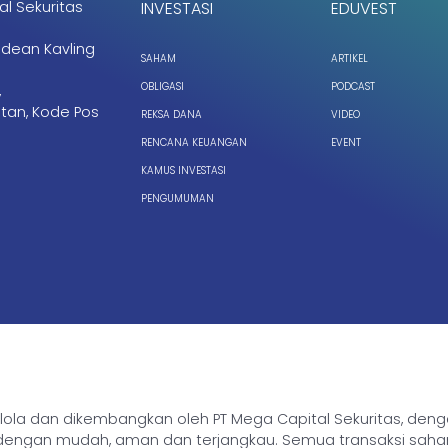
al Sekuritas
INVESTASI
EDUVEST
ndean Kavling
SAHAM
ARTIKEL
OBLIGASI
PODCAST
,
tan, Kode Pos
REKSA DANA
VIDEO
RENCANA KEUANGAN
EVENT
KAMUS INVESTASI
PENGUMUMAN
ikelola dan dikembangkan oleh PT Mega Capital Sekuritas, de
gan mudah, aman dan terjangkau. Semua transaksi saham, rek