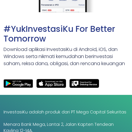
#YukInvestasiKu For Better
Tomorrow
Download aplikasi InvestasiKu di Android, iOS, dan
Windows serta nikmati kemudahan berinvestasi
saham, reksa dana, obligasi, dan rencana keuangan
InvestasiKu adalah produk dari PT Mega Capital Sekuritas
Menara Bank Mega, Lantai 2, Jalan Kapten Tendean
Kavling 12-14A,