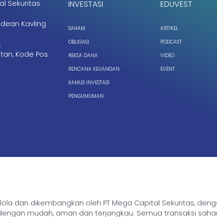
al Sekuritas
INVESTASI
EDUVEST
ndean Kavling
SAHAM
ARTIKEL
OBLIGASI
PODCAST
,
tan, Kode Pos
REKSA DANA
VIDEO
RENCANA KEUANGAN
EVENT
KAMUS INVESTASI
PENGUMUMAN
ikelola dan dikembangkan oleh PT Mega Capital Sekuritas, de
gan mudah, aman dan terjangkau. Semua transaksi saham, rek