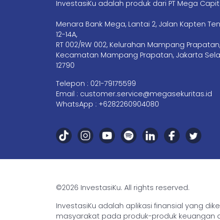
InvestasiKu adalah produk dari PT Mega Capit
Menara Bank Mega, Lantai 2, Jalan Kapten Te
12-14A,
RT 002/RW 002, Kelurahan Mampang Prapatan
Kecamatan Mampang Prapatan, Jakarta Sela
12790
Telepon :
021-79175599
Email :
customer.service@megasekuritas.id
WhatsApp :
+6282260904080
©2026 InvestasiKu. All rights reserved.
InvestasiKu adalah aplikasi finansial yang d
masyarakat pada produk-produk keuangan den