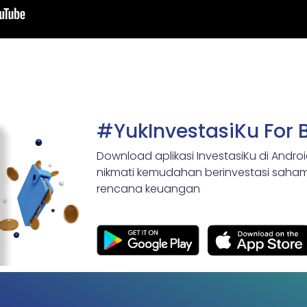
#YukInvestasiKu For 
Download aplikasi InvestasiKu di Andro
nikmati kemudahan berinvestasi saham,
rencana keuangan