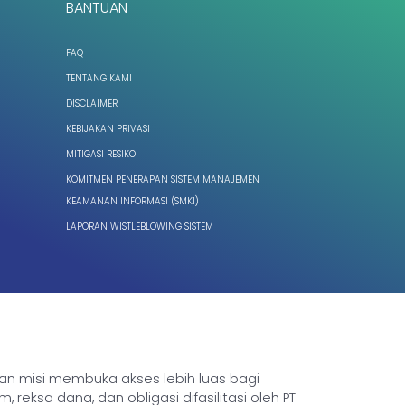
BANTUAN
FAQ
TENTANG KAMI
DISCLAIMER
KEBIJAKAN PRIVASI
MITIGASI RESIKO
KOMITMEN PENERAPAN SISTEM MANAJEMEN
KEAMANAN INFORMASI (SMKI)
LAPORAN WISTLEBLOWING SISTEM
ngan misi membuka akses lebih luas bagi
sa dana, dan obligasi difasilitasi oleh PT