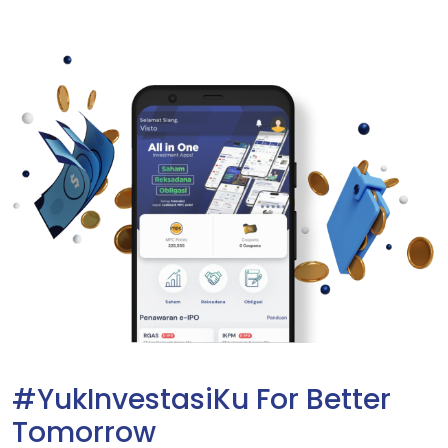
#YukInvestasiKu For Better
Tomorrow