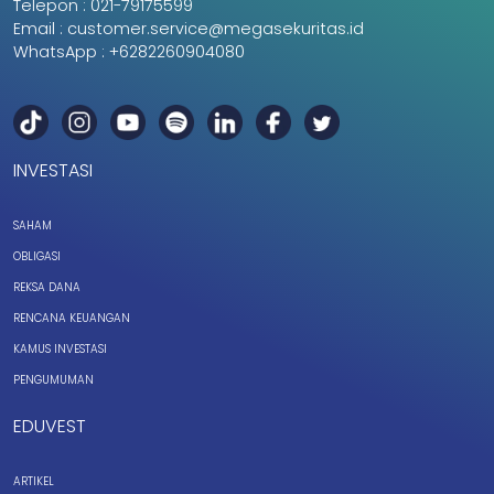
Telepon :
021-79175599
Email :
customer.service@megasekuritas.id
WhatsApp :
+6282260904080
INVESTASI
SAHAM
OBLIGASI
REKSA DANA
RENCANA KEUANGAN
KAMUS INVESTASI
PENGUMUMAN
EDUVEST
ARTIKEL